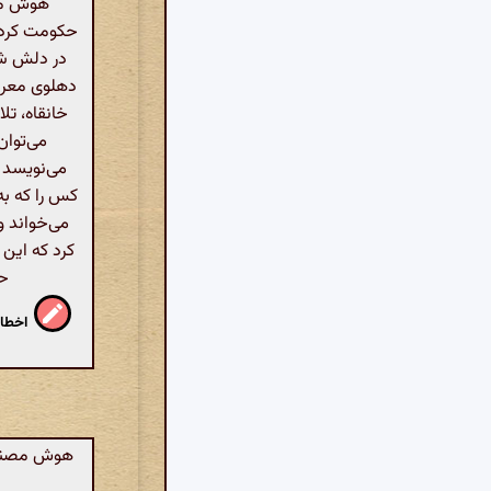
هوش مصنو
حکومت کرد 
در دلش شک
دهلوی معروف
خانقاه، تل
می‌توان 
می‌نویسد 
کس را که به
می‌خواند و
کرد که این 
حا
اخطار
هوش مصنوعی