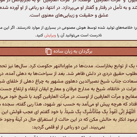
یون" و "مرآت العارفین" نوشت. در "مرآت العارفین" او به تجربیاتش در م
د و به تأمل در رفتار و گفتار او می‌پردازد. در انتها، دو رباعی از او آورده شده
عشق و حقیقت و زیبایی‌های معنوی است.
:
خلاصه‌های تولید شده توسط هوش مصنوعی در بسیاری از موارد نادرستند. اگر این مت
نادرست است می‌توانید آن را
ویرایش
کنید.
برگردان به زبان ساده
 بک از توابع بخاراست. مدت‌ها در ماوراءالنهر حکومت کرد. سال‌ها نیز تح
طلوب حقیق دردی در دلش ظاهر شد. بعد از سیاحت‌ها به دهلی آمده، در
اسعادت جناب شیخ نصیرالدین دهلوی مشهور به چراغ دهلی از خلفای شیخ 
لت در خانقاه، شیخ به مدارج عرفان و معارج ایقان ارتقاء و ارتفاع جست.
لصفایح و مرآت العارفین از اوست. در مرآت العارفین گوید با شیخ خود می‌رف
تاد که هرچه پیش او می‌آمد به حسب نور شهود، هذا ربی گفته، سجده م
هُمَّ اِنِّی اَعُوذُ بِکَ مِنْاَنْاُشْرِکَ بِکَ شیئاً. با خود گفتم ای عجب قولش ا
ود انکار به حالش مکن که در این حالت از استغراق حال در آینهٔ وجود 
نمی‌بیند. این دو رباعی از او قلمی گردید: