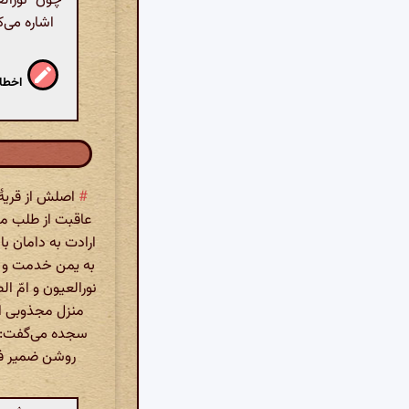
چون "نورالع
اشاره می‌کن
اخطار
#
اصلش از قریهٔ
عاقبت از طلب م
ارادت به دامان ب
به یمن خدمت و عز
نورالعیون و امّ ا
منزل مجذوبی اف
سجده می‌گفت: اَللّ
روشن ضمیر فرم