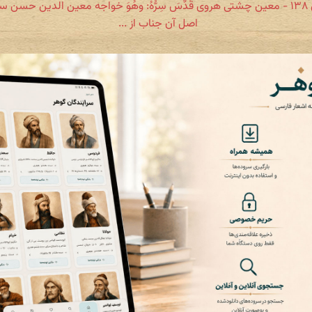
بخش ۱۳۸ - معین چشتی هروی قُدِّسَ سِرُّهُ: وهُوَ خواجه معین الدین حسن 
اصل آن جناب از ...