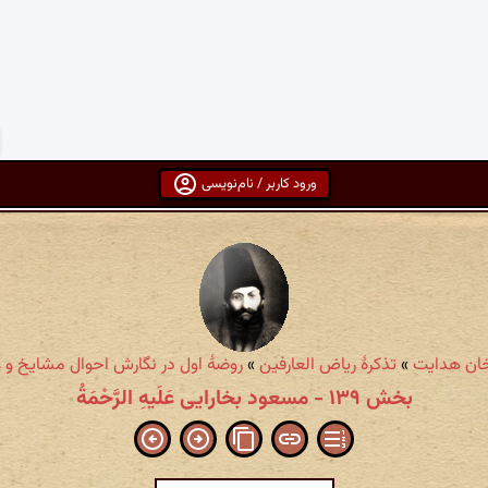
ورود کاربر / نام‌نویسی
خان هدایت
»
تذکرهٔ ریاض العارفین
»
روضهٔ اول در نگارش احوال مشایخ و 
بخش ۱۳۹ - مسعود بخارایی عَلَیهِ الرَّحْمَةُ