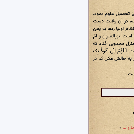
یز تحصیل علوم نمود.
ه، در آن ولایت دست
م اولیا زده، به یمن
است: نورالعیون و امّ
منزل مجذوبی افتاد که
َ اِنِّی اَعُوذُ بِکَ
کار به حالش مکن که در
است
»