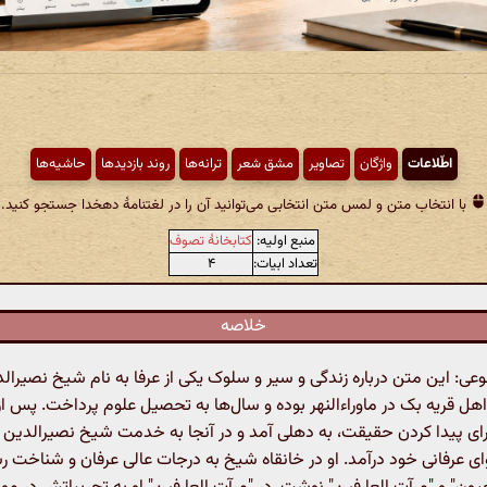
اطّلاعات
واژگان
تصاویر
مشق شعر
ترانه‌ها
روند بازدیدها
حاشیه‌ها
با انتخاب متن و لمس متن انتخابی می‌توانید آن را در لغتنامهٔ دهخدا جستجو کنید.
منبع اولیه:
کتابخانهٔ تصوف
تعداد ابیات:
۴
خلاصه
: این متن درباره زندگی و سیر و سلوک یکی از عرفا به نام شیخ نصیرال
هل قریه بک در ماوراءالنهر بوده و سال‌ها به تحصیل علوم پرداخت. پس ا
ی پیدا کردن حقیقت، به دهلی آمد و در آنجا به خدمت شیخ نصیرالدین 
ی عرفانی خود درآمد. او در خانقاه شیخ به درجات عالی عرفان و شناخت رس