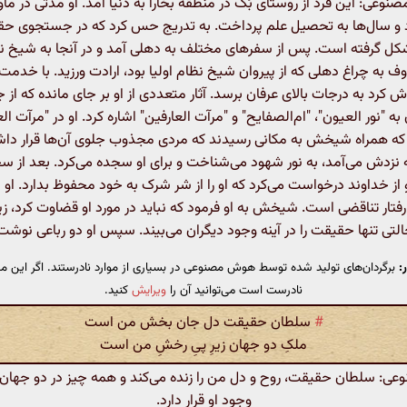
عی: این فرد از روستای بُک در منطقه بخارا به دنیا آمد. او مدتی در ماور
و سال‌ها به تحصیل علم پرداخت. به تدریج حس کرد که در جستجوی حق
ل گرفته است. پس از سفرهای مختلف به دهلی آمد و در آنجا به شیخ ن
 به چراغ دهلی که از پیروان شیخ نظام اولیا بود، ارادت ورزید. با خدمت 
اش کرد به درجات بالای عرفان برسد. آثار متعددی از او بر جای مانده که از ج
به "نور العیون"، "ام‌الصفایح" و "مرآت العارفین" اشاره کرد. او در "مرآت ال
که همراه شیخش به مکانی رسیدند که مردی مجذوب جلوی آن‌ها قرار داش
 نزدش می‌آمد، به نور شهود می‌شناخت و برای او سجده می‌کرد. بعد از س
 از خداوند درخواست می‌کرد که او را از شر شرک به خود محفوظ بدارد. او ب
رفتار تناقضی است. شیخش به او فرمود که نباید در مورد او قضاوت کرد، زی
لتی تنها حقیقت را در آینه وجود دیگران می‌بیند. سپس او دو رباعی نوشت
:
برگردان‌های تولید شده توسط هوش مصنوعی در بسیاری از موارد نادرستند. اگر این مت
نادرست است می‌توانید آن را
ویرایش
کنید.
#
سلطان حقیقت دل جان بخش من است
ملکِ دو جهان زیرِ پیِ رخشِ من است
: سلطان حقیقت، روح و دل من را زنده می‌کند و همه چیز در دو جهان ز
وجود او قرار دارد.