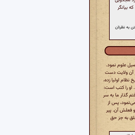
ورد مجذوبی
 که بیانگر
ن به نظرتان
صیل علوم نمود.
 آن ولایت دست
نظام اولیا زده،
 او را کتب است:
تم گذار ما به سر
ی‌نمود، پس از
ین و فعلش آن. پیر
خلق به جز حق