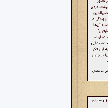
اءالنهر
یقت، دردی
صیرالدین
و زندگی در
مله آن‌ها
عارفین"
ت، او هر
جده، دعایی
ه این فکر
را در چنین
.
ن به نظرتان
یر سایه‌ی