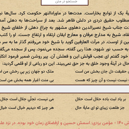
ٔ بک از توابع بخاراست. مدت‌ها در ماوراءالنهر حکومت کرد. سال‌ها ن
مطلوب حقیق دردی در دلش ظاهر شد. بعد از سیاحت‌ها به دهلی آمد
دت جناب شیخ نصیرالدین دهلوی مشهور به چراغ دهلی از خلفای شیخ نظا
، شیخ به مدارج عرفان و معارج ایقان ارتقاء و ارتفاع جست. او را کتب 
ین از اوست. در مرآت العارفین گوید با شیخ خود می‌رفتم گذار ما به سر 
حسب نور شهود، هذا ربی گفته، سجده می‌نمود، پس از سجده می‌گفت: اَللّهُمّ
شیئاً. با خود گفتم ای عجب قولش این و فعلش آن. پیر روشن ضمیر فرمود ان
ل در آینهٔ وجود خلق به جز حق نمی‌بیند. این دو رباعی از او قلمی گردید:
 حقیقت دل جان بخش من است
ملکِ دو جهان زیرِ پیِ رخشِ من 
ه نیست نیست و آن چیز که هست
بی منت اغیار همه بخش من است
بر یاد لبت باده حلال است حلال
می نیست، تجلّیِ جلال است جلال
جز طلعتِ زیبای تو ای مایهٔ حال
هر چیز که دیدیم خیال است خیال
لای زمان خود بوده. در نزد علما و ...