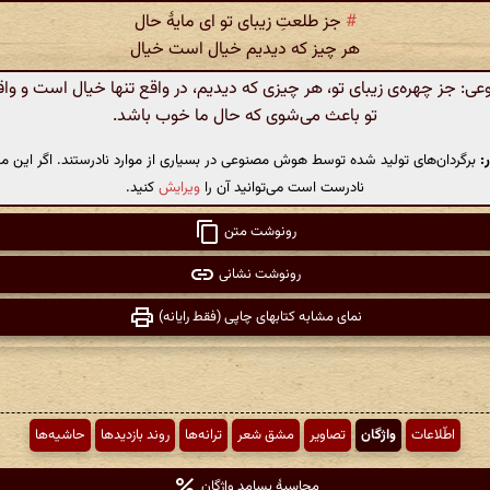
#
جز طلعتِ زیبای تو ای مایهٔ حال
هر چیز که دیدیم خیال است خیال
 جز چهره‌ی زیبای تو، هر چیزی که دیدیم، در واقع تنها خیال است و واق
تو باعث می‌شوی که حال ما خوب باشد.
:
برگردان‌های تولید شده توسط هوش مصنوعی در بسیاری از موارد نادرستند. اگر این مت
نادرست است می‌توانید آن را
ویرایش
کنید.
رونوشت متن
رونوشت نشانی
نمای مشابه کتابهای چاپی (فقط رایانه)
اطّلاعات
واژگان
تصاویر
مشق شعر
ترانه‌ها
روند بازدیدها
حاشیه‌ها
محاسبهٔ بسامد واژگان