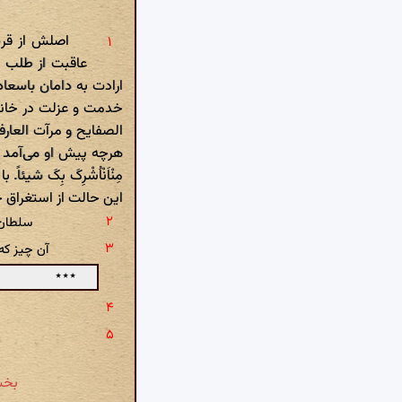
اصلش از قریه
عاقبت از طلب 
ارادت به دامان باسعا
خدمت و عزلت در خانقاه
الصفایح و مرآت العارف
هرچه پیش او می‌آمد به 
مِنْاَنْاُشْرِکَ بِکَ 
این حالت از استغراق حا
سلطان
آن چیز ک
٭٭٭
بخش ۱۴۰ - مؤمن یزدی: اسمش حسین و ازفض