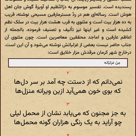
پسندیده است. تفسیر موسوم به درّالنّظیم او آویزهٔ گوش جان اهل
هوش است. رساله‌ای هم در ردّ مسترمارفین مسیحی نوشته، قریب
به ده هزار بیت است و مثنوی به قرب هشت هزار بیت در سلک نظم
کشیده است و غیر اینها نیز تألیف و تصنیف فرموده. بالجمله از
اعاظم عارفین و اماجد محققین معاصرین است. چون مثنوی آن
جناب حاضر نیست بعضی از غزلیاتش نوشته می‌شود و آن این است.
درخارج شهر کرمان مرقدش مزار خلایق است:
مِنْ غزلیّاته
نمی‌دانم که از دستت چه آمد بر سر دل‌ها
که بوی خون همی‌آید ازین ویرانه منزل‌ها
به جز مجنون که می‌یابد نشان از محمل لیلی
چو آراید به یک رنگی هزاران گونه محمل‌ها