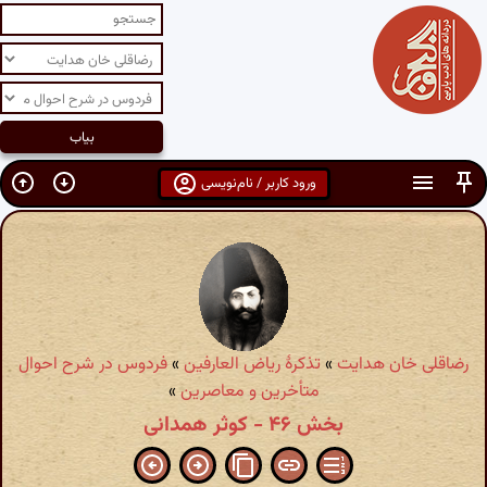
ورود کاربر / نام‌نویسی
رضاقلی خان هدایت
»
تذکرهٔ ریاض العارفین
»
فردوس در شرح احوال
متأخرین و معاصرین
»
بخش ۴۶ - کوثر همدانی