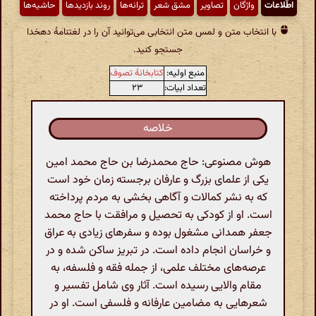
اطّلاعات
واژگان
تصاویر
مشق شعر
ترانه‌ها
روند بازدیدها
حاشیه‌ها
با انتخاب متن و لمس متن انتخابی می‌توانید آن را در لغتنامهٔ دهخدا
جستجو کنید.
منبع اولیه:
کتابخانهٔ تصوف
تعداد ابیات:
۲۳
خلاصه
هوش مصنوعی: حاج محمدرضا بن حاج محمد امین
یکی از علمای بزرگ و عارفان برجسته زمان خود است
که به نشر کمالات و آگاهی بخشی به مردم پرداخته
است. او از کودکی به تحصیل و مرافقت با حاج محمد
جعفر همدانی مشغول بوده و سفرهای زیادی به عراق
و خراسان انجام داده است. در تبریز ساکن شده و در
عرصه‌های مختلف علمی، از جمله فقه و فلسفه، به
مقام‌ والایی رسیده است. آثار وی شامل تفسیر و
شعرهایی به مضامین عارفانه و فلسفی است. او در