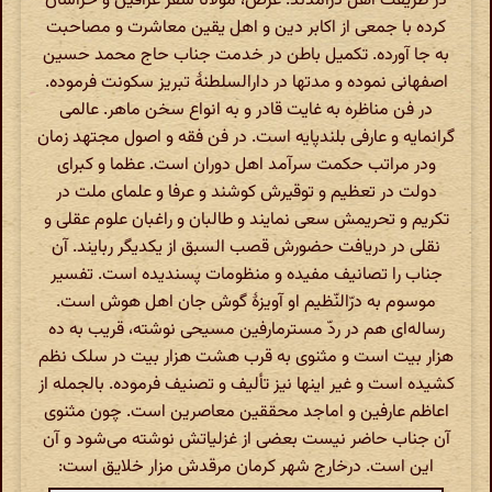
در طریقت اهل درآمدند. غرض، مولانا سفر عراقین و خراسان
کرده با جمعی از اکابر دین و اهل یقین معاشرت و مصاحبت
به جا آورده. تکمیل باطن در خدمت جناب حاج محمد حسین
اصفهانی نموده و مدتها در دارالسلطنهٔ تبریز سکونت فرموده.
در فن مناظره به غایت قادر و به انواع سخن ماهر. عالمی
گرانمایه و عارفی بلندپایه است. در فن فقه و اصول مجتهد زمان
ودر مراتب حکمت سرآمد اهل دوران است. عظما و کبرای
دولت در تعظیم و توقیرش کوشند و عرفا و علمای ملت در
تکریم و تحریمش سعی نمایند و طالبان و راغبان علوم عقلی و
نقلی در دریافت حضورش قصب السبق از یکدیگر ربایند. آن
جناب را تصانیف مفیده و منظومات پسندیده است. تفسیر
موسوم به درّالنّظیم او آویزهٔ گوش جان اهل هوش است.
رساله‌ای هم در ردّ مسترمارفین مسیحی نوشته، قریب به ده
هزار بیت است و مثنوی به قرب هشت هزار بیت در سلک نظم
کشیده است و غیر اینها نیز تألیف و تصنیف فرموده. بالجمله از
اعاظم عارفین و اماجد محققین معاصرین است. چون مثنوی
آن جناب حاضر نیست بعضی از غزلیاتش نوشته می‌شود و آن
این است. درخارج شهر کرمان مرقدش مزار خلایق است: