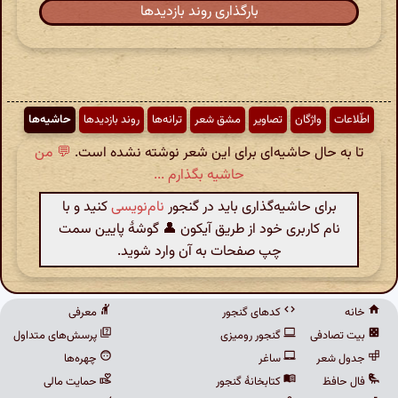
بارگذاری روند بازدیدها
اطّلاعات
واژگان
تصاویر
مشق شعر
ترانه‌ها
روند بازدیدها
حاشیه‌ها
تا به حال حاشیه‌ای برای این شعر نوشته نشده است.
💬 من
حاشیه بگذارم ...
برای حاشیه‌گذاری باید در گنجور
نام‌نویسی
کنید و با
نام کاربری خود از طریق آیکون 👤 گوشهٔ پایین سمت
چپ صفحات به آن وارد شوید.
خانه
کدهای گنجور
معرفی
بیت تصادفی
گنجور رومیزی
پرسش‌های متداول
جدول شعر
ساغر
چهره‌ها
فال حافظ
کتابخانهٔ گنجور
حمایت مالی