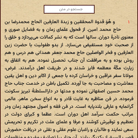
و هُوَ قدوة المحققین و زبدة العارفین الحاج محمدرضا بن
حاج محمد امین. از فحول علمای زمان و به فضایل صوری و
معنوی نادرهٔ دوران. سالها است که به نشر کمالات می‌پردازد و خلق را
از صحبت خود مستفیض می‌سازد. از بدو طفولیت با حضرت زین
العارفین و فخر الواصلین حاج محمد جعفر همدانی هم درس و هم
روش بوده و به مرافقت آن جناب تحصیل نموده. هم به اتفاق به
زیارت مکّهٔ معظمه فایز شدند و در طریقت اهل درآمدند. غرض،
مولانا سفر عراقین و خراسان کرده با جمعی از اکابر دین و اهل یقین
معاشرت و مصاحبت به جا آورده. تکمیل باطن در خدمت جناب حاج
محمد حسین اصفهانی نموده و مدتها در دارالسلطنهٔ تبریز سکونت
فرموده. در فن مناظره به غایت قادر و به انواع سخن ماهر. عالمی
گرانمایه و عارفی بلندپایه است. در فن فقه و اصول مجتهد زمان ودر
مراتب حکمت سرآمد اهل دوران است. عظما و کبرای دولت در
تعظیم و توقیرش کوشند و عرفا و علمای ملت در تکریم و تحریمش
سعی نمایند و طالبان و راغبان علوم عقلی و نقلی در دریافت حضورش
قصب السبق از یکدیگر ربایند. آن جناب را تصانیف مفیده و منظومات