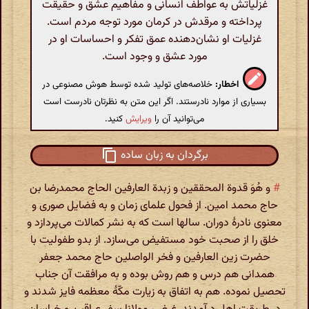
غزلیاتش به عواطف انسانی و مفاهیم عشق و حقیقت
پرداخته و مرقدش در کرمان مورد توجه مردم است.
غزلیات او نشان‌دهنده عمق تفکر و احساسات او در
مورد عشق و وجود است.
اخطار:
خلاصه‌های تولید شده توسط هوش مصنوعی در
بسیاری از موارد نادرستند. اگر این متن به نظرتان نادرست است
می‌توانید آن را
ویرایش
کنید.
برگردان به زبان ساده
#
و هُوَ قدوة المحققین و زبدة العارفین الحاج محمدرضا بن
حاج محمد امین. از فحول علمای زمان و به فضایل صوری و
معنوی نادرهٔ دوران. سالها است که به نشر کمالات می‌پردازد و
خلق را از صحبت خود مستفیض می‌سازد. از بدو طفولیت با
حضرت زین العارفین و فخر الواصلین حاج محمد جعفر
همدانی هم درس و هم روش بوده و به مرافقت آن جناب
تحصیل نموده. هم به اتفاق به زیارت مکّهٔ معظمه فایز شدند و