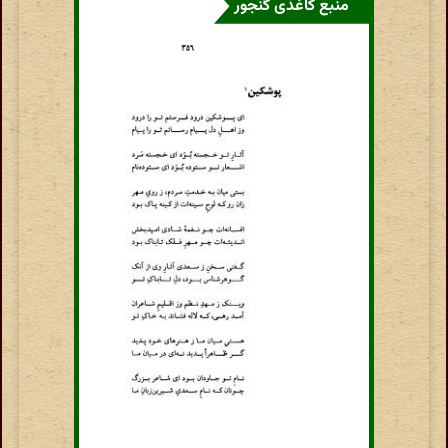
منبع کاغذی گنجور