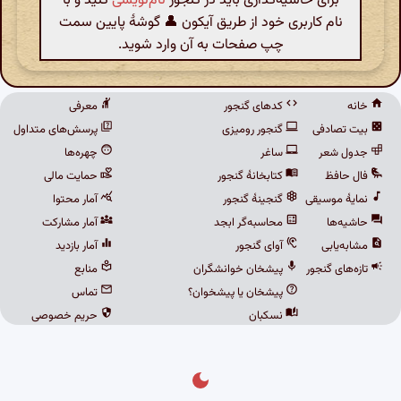
برای حاشیه‌گذاری باید در گنجور
نام‌نویسی
کنید و با
نام کاربری خود از طریق آیکون 👤 گوشهٔ پایین سمت
چپ صفحات به آن وارد شوید.
خانه
کدهای گنجور
معرفی
بیت تصادفی
گنجور رومیزی
پرسش‌های متداول
جدول شعر
ساغر
چهره‌ها
فال حافظ
کتابخانهٔ گنجور
حمایت مالی
نمایهٔ موسیقی
گنجینهٔ گنجور
آمار محتوا
حاشیه‌ها
محاسبه‌گر ابجد
آمار مشارکت
مشابه‌یابی
آوای گنجور
آمار بازدید
تازه‌های گنجور
پیشخان خوانشگران
منابع
پیشخان یا پیشخوان؟
تماس
نسکبان
حریم خصوصی