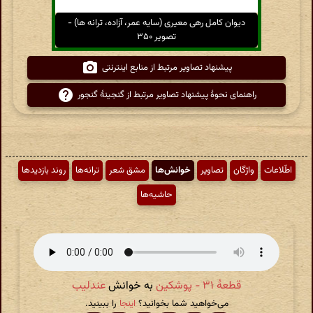
دیوان کامل رهی معیری (سایه عمر، آزاده، ترانه ها) -
تصویر ۳۵۰
پیشنهاد تصاویر مرتبط از منابع اینترنتی
راهنمای نحوهٔ پیشنهاد تصاویر مرتبط از گنجینهٔ گنجور
اطّلاعات
واژگان
تصاویر
خوانش‌ها
مشق شعر
ترانه‌ها
روند بازدیدها
حاشیه‌ها
قطعهٔ ۳۱ - پوشکین
به خوانش
عندلیب
می‌خواهید شما بخوانید؟
اینجا
را ببینید.