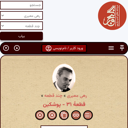
ورود کاربر / نام‌نویسی
رهی معیری
»
چند قطعه
»
قطعهٔ ۳۱ - پوشکین