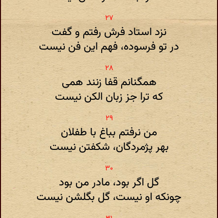
نزد استاد فرش رفتم و گفت
در تو فرسوده، فهم این فن نیست
همگنانم قفا زنند همی
که ترا جز زبان الکن نیست
من نرفتم بباغ با طفلان
بهر پژمردگان، شکفتن نیست
گل اگر بود، مادر من بود
چونکه او نیست، گل بگلشن نیست