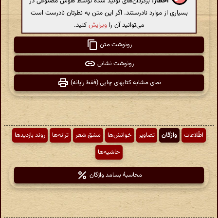
اخطار:
برگردان‌های تولید شده توسط هوش مصنوعی در
بسیاری از موارد نادرستند. اگر این متن به نظرتان نادرست است
می‌توانید آن را
ویرایش
کنید.
رونوشت متن
رونوشت نشانی
نمای مشابه کتابهای چاپی (فقط رایانه)
اطّلاعات
واژگان
تصاویر
خوانش‌ها
مشق شعر
ترانه‌ها
روند بازدیدها
حاشیه‌ها
محاسبهٔ بسامد واژگان