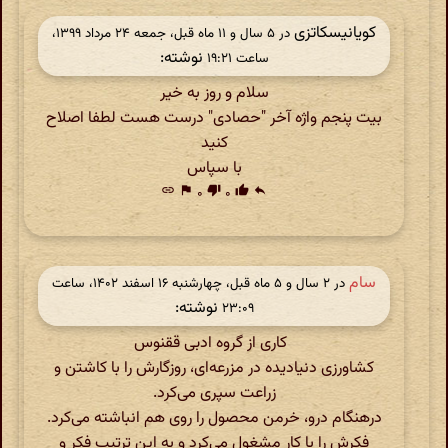
کویانیسکاتزی
در ‫۵ سال و ۱۱ ماه قبل، جمعه ۲۴ مرداد ۱۳۹۹،
نوشته:
ساعت ۱۹:۲۱
سلام و روز به خیر
بیت پنجم واژه آخر "حصادی" درست هست لطفا اصلاح
کنید
با سپاس
link
flag
۰
thumb_down
۰
thumb_up
reply
سام
در ‫۲ سال و ۵ ماه قبل، چهارشنبه ۱۶ اسفند ۱۴۰۲، ساعت
نوشته:
۲۳:۰۹
کاری از گروه ادبی ققنوس
کشاورزی دنیادیده در مزرعه‌ای، روزگارش را با کاشتن و
زراعت سپری می‌کرد.
درهنگام درو، خرمن محصول را روی هم انباشته می‌کرد.
فکرش را با کار مشغول می‌کرد و به این ترتیب فکر و