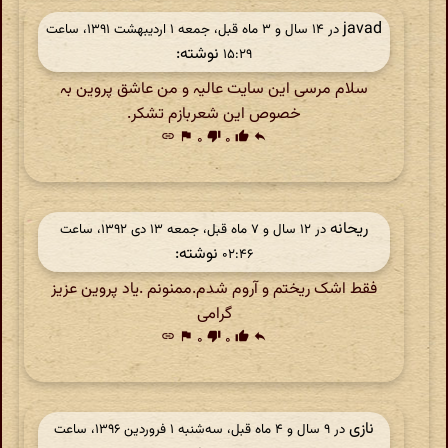
javad
در ‫۱۴ سال و ۳ ماه قبل، جمعه ۱ اردیبهشت ۱۳۹۱، ساعت
نوشته:
۱۵:۲۹
سلام مرسی این سایت عالیہ و من عاشق پروین بہ
خصوص این شعربازم تشکر.
link
flag
۰
thumb_down
۰
thumb_up
reply
ریحانه
در ‫۱۲ سال و ۷ ماه قبل، جمعه ۱۳ دی ۱۳۹۲، ساعت
نوشته:
۰۲:۴۶
فقط اشک ریختم و آروم شدم.ممنونم .یاد پروین عزیز
گرامی
link
flag
۰
thumb_down
۰
thumb_up
reply
نازی
در ‫۹ سال و ۴ ماه قبل، سه‌شنبه ۱ فروردین ۱۳۹۶، ساعت