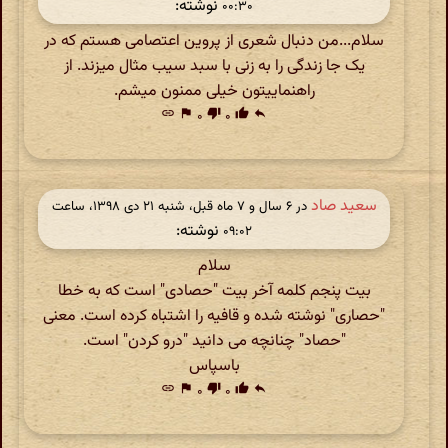
نوشته:
۰۰:۳۰
سلام...من دنبال شعری از پروین اعتصامی هستم که در
یک جا زندگی را به زنی با سبد سیب مثال میزند. از
راهنماییتون خیلی ممنون میشم.
link
flag
۰
thumb_down
۰
thumb_up
reply
سعید صاد
در ‫۶ سال و ۷ ماه قبل، شنبه ۲۱ دی ۱۳۹۸، ساعت
نوشته:
۰۹:۰۲
سلام
بیت پنجم کلمه آخر بیت "حصادی" است که به خطا
"حصاری" نوشته شده و قافیه را اشتباه کرده است. معنی
"حصاد" چنانچه می دانید "درو کردن" است.
باسپاس
link
flag
۰
thumb_down
۰
thumb_up
reply