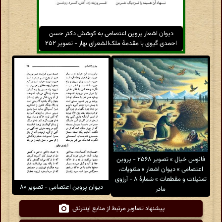
دیوان اشعار پروین اعتصامی به کوشش دکتر حسن
احمدی گیوی با مقدمهٔ ملک‌الشعرای بهار - تصویر ۲۵۲
فانوس خیال » تصویر ۲۵۶۸ - پروین
اعتصامی » دیوان اشعار » مثنویات،
تمثیلات و مقطعات » شمارهٔ ۸ - آرزوی
دیوان پروین اعتصامی - تصویر ۸۰
مادر
پیشنهاد تصاویر مرتبط از منابع اینترنتی