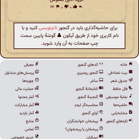
link
flag
۰
thumb_down
۰
thumb_up
reply
برای حاشیه‌گذاری باید در گنجور
نام‌نویسی
کنید و با
نام کاربری خود از طریق آیکون 👤 گوشهٔ پایین سمت
چپ صفحات به آن وارد شوید.
خانه
کدهای گنجور
معرفی
بیت تصادفی
گنجور رومیزی
پرسش‌های متداول
جدول شعر
ساغر
چهره‌ها
فال حافظ
کتابخانهٔ گنجور
حمایت مالی
نمایهٔ موسیقی
گنجینهٔ گنجور
آمار محتوا
حاشیه‌ها
محاسبه‌گر ابجد
آمار مشارکت
مشابه‌یابی
آوای گنجور
آمار بازدید
تازه‌های گنجور
پیشخان خوانشگران
منابع
پیشخان یا پیشخوان؟
تماس
نسکبان
حریم خصوصی