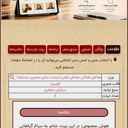
اطّلاعات
واژگان
تصاویر
مشق شعر
ترانه‌ها
روند بازدیدها
حاشیه‌ها
با انتخاب متن و لمس متن انتخابی می‌توانید آن را در لغتنامهٔ دهخدا
جستجو کنید.
وزن:
مفاعلن فعلاتن مفاعلن فعلن (مجتث مثمن مخبون محذوف)
قالب شعری:
قصیده
منبع اولیه:
سیاوش جعفری
تعداد ابیات:
۱
خلاصه
هوش مصنوعی: در این بیت، شاعر به سراغ گیاهانی