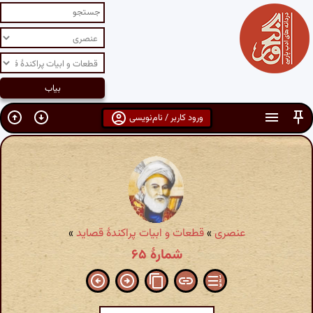
ورود کاربر / نام‌نویسی
عنصری
»
قطعات و ابیات پراکندهٔ قصاید
»
شمارهٔ ۶۵