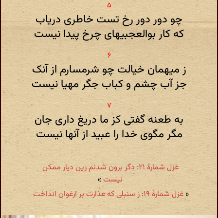
چو دور دور رخ تست خاطری دریاب
که کار بوالعجبیهای چرخ پیدا نیست
ز میهمان خیالت چو شرمسارم از آنک
جز آب چشم و کباب جگر مهیا نیست
به طعنه گفتی کز ما دریغ داری جان
مگر مگوی خدا را عبید از آنها نیست
غزل شمارهٔ ۲۱: دگر برون شدنم زین دیار ممکن
نیست
»
«
غزل شمارهٔ ۱۹: ز سنبلی که عذارت بر ارغوان انداخت