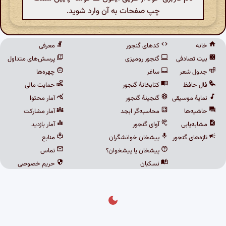
چپ صفحات به آن وارد شوید.
خانه
کدهای گنجور
معرفی
بیت تصادفی
گنجور رومیزی
پرسش‌های متداول
جدول شعر
ساغر
چهره‌ها
فال حافظ
کتابخانهٔ گنجور
حمایت مالی
نمایهٔ موسیقی
گنجینهٔ گنجور
آمار محتوا
حاشیه‌ها
محاسبه‌گر ابجد
آمار مشارکت
مشابه‌یابی
آوای گنجور
آمار بازدید
تازه‌های گنجور
پیشخان خوانشگران
منابع
پیشخان یا پیشخوان؟
تماس
نسکبان
حریم خصوصی