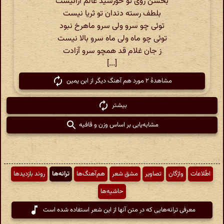
بحسن روی تو خورشید عالم آرانیست
بلطف رسته دندان تو ثریا نیست
توئی چو سرو ولی سرو ماهرخ نبود
توئی چو ماه ولی ماه سرو بالا نیست
ز جان غلام قد همچو سرو آزادت
[...]
مشاهدهٔ ۲ مورد هم آهنگ دیگر از ابن یمین
بیشتر
مشابه‌یابی بر اساس وزن و قافیه
اطّلاعات
واژگان
تصاویر
مشق شعر
هم‌آهنگ‌ها
ترانه‌ها
روند بازدیدها
حاشیه‌ها
معرفی ترانه‌هایی که در متن آنها از این شعر استفاده شده است