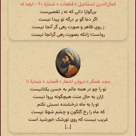
کمال‌الدین اسماعیل » قطعات » شمارهٔ ۶۰ - ایضا له
بزرگوارا دانی که نه ز تقصیرست
اگر دعا گو بر درگه تو پیدا نیست
ز روی ظاهر و صورت رهی گر آنجا نیست
رواست؛ زانکه بصورت رهی گرانجا نیست
مجد همگر » دیوان اشعار » قصاید » شمارهٔ ۱۱
تو را چو در همه عالم به حسن یکتانیست
ازان به حال منت هیچگونه پروا نیست
تو را به ماه درخشنده نسبتی نکنم
که ماه را رخ گلگون و چشم شهلا نیست
غریب نیست که روی تورشک خورشید است
[...]