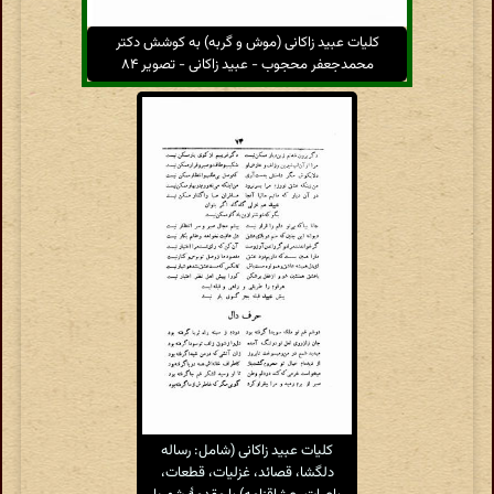
کلیات عبید زاکانی (موش و گربه) به کوشش دکتر
محمدجعفر محجوب - عبید زاکانی - تصویر ۸۴
کلیات عبید زاکانی (شامل: رساله
دلگشا، قصائد، غزلیات، قطعات،