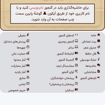
برای حاشیه‌گذاری باید در گنجور
نام‌نویسی
کنید و با
نام کاربری خود از طریق آیکون 👤 گوشهٔ پایین سمت
چپ صفحات به آن وارد شوید.
خانه
کدهای گنجور
معرفی
بیت تصادفی
گنجور رومیزی
پرسش‌های متداول
جدول شعر
ساغر
چهره‌ها
فال حافظ
کتابخانهٔ گنجور
حمایت مالی
نمایهٔ موسیقی
گنجینهٔ گنجور
آمار محتوا
حاشیه‌ها
محاسبه‌گر ابجد
آمار مشارکت
مشابه‌یابی
آوای گنجور
آمار بازدید
تازه‌های گنجور
پیشخان خوانشگران
منابع
پیشخان یا پیشخوان؟
تماس
نسکبان
حریم خصوصی