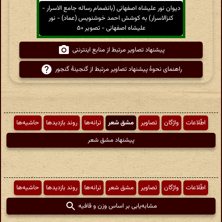
دیوان نور علیشاه اصفهانی (بانضمام رساله جامع الاسرار -
کنزالاسرار) به کوشش احمد خوشنویس (عماد) - نور
علیشاه اصفهانی - تصویر ۵۰
پیشنهاد تصاویر مرتبط از منابع اینترنتی
راهنمای نحوهٔ پیشنهاد تصاویر مرتبط از گنجینهٔ گنجور
اطّلاعات
واژگان
تصاویر
مشق شعر
ترانه‌ها
روند بازدیدها
حاشیه‌ها
پیشنهاد مشق شعر
اطّلاعات
واژگان
تصاویر
مشق شعر
ترانه‌ها
روند بازدیدها
حاشیه‌ها
مشابه‌یابی بر اساس وزن و قافیه