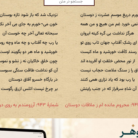
ورم دریغ موسمِ عشرت ز دوستان
نزدیک شد که باز شود تازه بوستان
 نمی خورد غم من هیچ و من همه
خون می¬خورم به جای مِی آخر نک
هرگز نداشت بی گره کینه ابروان
سبحانه تعالی آخر چه خوست آن
ای رشکِ آفتابِ جهان تاب روی تو
یا رب چه آفتاب و چه ماه وچه رو
 رسند کآفت خورشید و ماه کیست
خورشید و ماه هر دو بگویند اوست
از نورِ محض خلقتِ او آفریده اند
چون خلقِ خاکیان نه ز نشو و نمو
ق را ز سنگ ملامت حجاب نیست
آن کو نداشت طاقتِ سنگی سبوست
یا رب بود که یاد نزاری همی کنند
در بارگاهِ خسرو آفاق دوستان
آن شاهِ سرفراز که در جنب رایتش
بر چرخ نیست اتلس ازرق رگوست 
شمارهٔ ۹۴۳: آرزومندم به روی دوستان