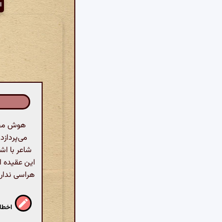
ا
هوش مصن
می‌پردازد
این عقیده ا
هراسی ندارن
اخطار