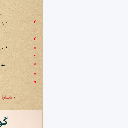
د
یارم
گر بر
عشّا
«
شمارهٔ ۹۴۱: محروم مانده ام ز ملاقات دوستان