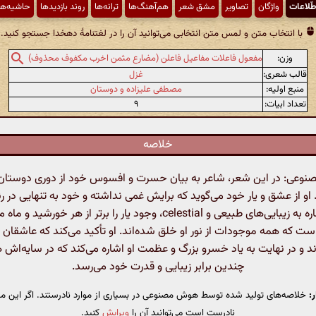
طّلاعات
واژگان
تصاویر
مشق شعر
هم‌آهنگ‌ها
ترانه‌ها
روند بازدیدها
حاشیه‌ها
با انتخاب متن و لمس متن انتخابی می‌توانید آن را در لغتنامهٔ دهخدا جستجو کنید.
وزن:
مفعول فاعلات مفاعیل فاعلن (مضارع مثمن اخرب مکفوف محذوف)
قالب شعری:
غزل
منبع اولیه:
مصطفی علیزاده و دوستان
تعداد ابیات:
۹
خلاصه
وعی: در این شعر، شاعر به بیان حسرت و افسوس خود از دوری دوستان
. او از عشق و یار خود می‌گوید که برایش غمی نداشته و خود به تنهایی در 
شاعر با اشاره به زیبایی‌های طبیعی و celestial، وجود یار را برتر از هر خورشی
ست که همه موجودات از نور او خلق شده‌اند. او تأکید می‌کند که عاشقان ا
د و در نهایت به یاد خسرو بزرگ و عظمت او اشاره می‌کند که در سایه‌اش 
چندین برابر زیبایی و قدرت خود می‌رسد.
:
خلاصه‌های تولید شده توسط هوش مصنوعی در بسیاری از موارد نادرستند. اگر این مت
نادرست است می‌توانید آن را
ویرایش
کنید.