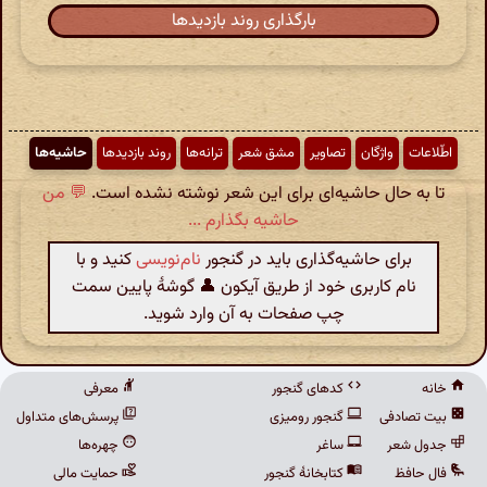
بارگذاری روند بازدیدها
اطّلاعات
واژگان
تصاویر
مشق شعر
ترانه‌ها
روند بازدیدها
حاشیه‌ها
تا به حال حاشیه‌ای برای این شعر نوشته نشده است.
💬 من
حاشیه بگذارم ...
برای حاشیه‌گذاری باید در گنجور
نام‌نویسی
کنید و با
نام کاربری خود از طریق آیکون 👤 گوشهٔ پایین سمت
چپ صفحات به آن وارد شوید.
خانه
کدهای گنجور
معرفی
بیت تصادفی
گنجور رومیزی
پرسش‌های متداول
جدول شعر
ساغر
چهره‌ها
فال حافظ
کتابخانهٔ گنجور
حمایت مالی