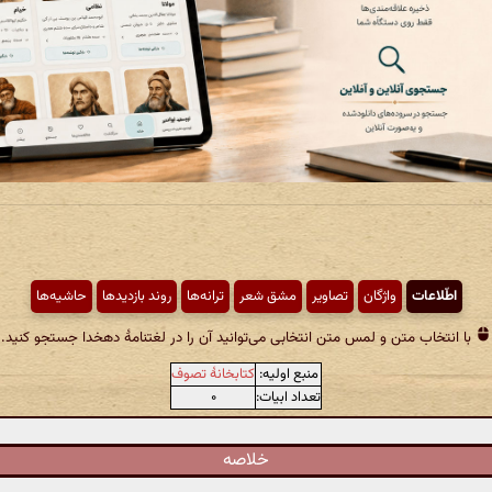
اطّلاعات
واژگان
تصاویر
مشق شعر
ترانه‌ها
روند بازدیدها
حاشیه‌ها
با انتخاب متن و لمس متن انتخابی می‌توانید آن را در لغتنامهٔ دهخدا جستجو کنید.
منبع اولیه:
کتابخانهٔ تصوف
تعداد ابیات:
۰
خلاصه