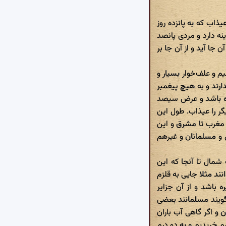
ذاب که به پانزده روز
ه دارد و مردی پانصد
جا آید و از آن جا بر
 و علف‌خوار بسیار و
ارند و به هیچ پیغمبر
زیاده باشد و عرض سیصد
ر را عیذاب. طول این
ز مغرب تا مشرق و این
ل و مسلمانان و غیرهم
مال تا آنجا که این
ند مثلا جایی به قلزم
ه باشد و از آن جزایر
 گویند مسلمانند بعضی
و اگر گاهی آب باران
م خریدیم و به دو درم