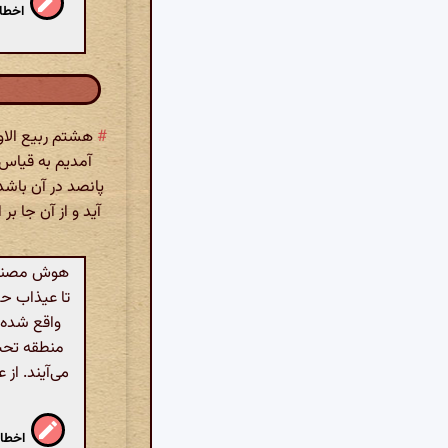
اخطار
#
هشتم ربیع الاول 
آمدیم به قیاس 
پانصد در آن باشد
آید و از آن جا بر
تا عیذاب حد
واقع شده 
منطقه تحت 
می‌آیند. از 
اخطار