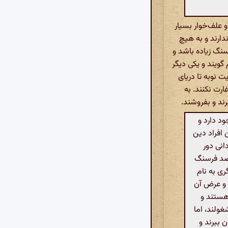
 علف‌خوار بسیار
دارند و به هیچ
فرسنگ زیاده باشد و
ویند و یکی دیگر
 نوبه تا دریای
ارت نکنند. به
ند و بفروشند.
د دارد و
 افراد دین
انی دور
یصد فرسنگ
ری به نام
 و عرض آن
 هستند و
غولند، اما
 ببرند و