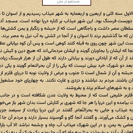
اول سنه اثنی و اربعین و اربعمایه به شهر عیذاب رسیدیم و از اسوان تا عی
دویست فرسنگ بود. این شهر عیذاب بر کناره دریا نهاده است. مسجد آدین
سلطان مصر داشت و باجگاهی است که از حبشه و زنگبار و یمن کشتی‌ها آن 
ان که ما گذشتیم برند تا اسوان و از آنجا در کشتی به آب نیل به مصر برند.
ت این شهر چون روی به قبله کنند کوهی است و پس آن کوه بیابانی عظیم
جا که ایشان را بجاویان گویند و ایشان مردمانی‌اند که هیچ دین و کیش ند
اند از آن که از آبادانی دورند و بیابانی دارند که طول آن از هزار فرسنگ 
عد دو شهرک خرد بیش نیست که یکی را از آن بحرالنعام گویند و یکی دیگ
حبشه و آن از شمال است تا جنوب و عرض از ولایت نوبه تا دریای قلزم ا
ان باشند. مردم بد نباشند و دزدی و غارت نکنند. به چهارپای خود مشغو
د و به شهرهای اسلام برند و بفروشند.
 قلزم خلیجی است که از محیط به ولایت عدن شکافته است و در جانب ش
یامده و این دریا را هر جا که شهری بر کنارش است بدان شهر باز می‌خوان
به عیذاب و جایی به بحر‌النّعام. گفتند در این دریا زیادت از سیصد جزیر
ن و کشک می‌آورند. و گفتند آنجا گاو و گوسپند بسیار دارند و مردم آن جا
بعضی به یمن. و در این شهرک عیذاب آب چاه و چشمه نباشد الا آب باران 
ان آب آرند و بفروشند و تا سه ماه که آن جا بودم یک خیک آب به یک در