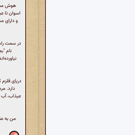
هوش مصنو
اسوان تا ع
و دارای م
در سمت راست
نام "بج
نیاورده‌ا
دریای قلزم ک
دارد. مر
عیذاب، آب چ
من به عن