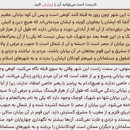
نادرست است می‌توانید آن را
ویرایش
کنید.
این شهر چون روی به قبله کنند کوهی است و پس آن کوه بیابانی عظیم و
آنجا که ایشان را بجاویان گویند و ایشان مردمانی‌اند که هیچ دین و کیش ن
ن نیاورده‌اند از آن که از آبادانی دورند و بیابانی دارند که طول آن از هزار 
 در این همه بعد دو شهرک خرد بیش نیست که یکی را از آن بحرالنعام گ
ین بیابان از مصر است تا حبشه و آن از شمال است تا جنوب و عرض از ولایت
ا مشرق و این قوم بجاهان در آن بیابان باشند. مردم بد نباشند و دزدی و غ
غول و مسلمانان و غیرهم کودکان ایشان را بدزدند و به شهرهای اسلام بر
ی: در سمت راست این شهر وقتی به سوی قبله نگاه می‌کنید، کوهی وجو
ه، بیابانی وسیع و پر از علف است که در آن مردم زیادی زندگی می‌کنند. این
اصی ندارند و هیچ‌کدام به پیامبر یا رهبر خاصی اعتقاد ندارند، زیرا از آباد
 بیابانی زندگی می‌کنند که طول آن از هزار فرسنگ بیشتر و عرض آن تا س
 این بیابان تنها دو شهرک کوچک وجود دارد که یکی به نام بحرالنعام و دیگ
ته می‌شود. این بیابان از مصر تا حبشه کشیده شده و از شمال به جنوب
ا دریای قلزم و از مغرب تا مشرق گسترش دارد. این قوم در آن بیابان ساکن
ستند و دزدی و غارت نمی‌کنند. آن‌ها بیشتر به نگهداری چهارپایان خود مش
سلمانان و دیگران ممکن است کودکانشان را بربایند و به شهرهای مسلمانان