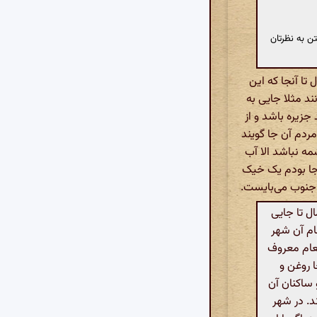
ن به نظرتان
ا آنجا که این
ند مثلا جایی به
 جزیره باشد و از
مردم آن جا گویند
ه نباشد الا آب
ن جا بودم یک خیک
د جنوب می‌بایست.
ل تا جایی
نام آن شهر
نعام معروف
ا روغن و
 ساکنان آن
د. در شهر