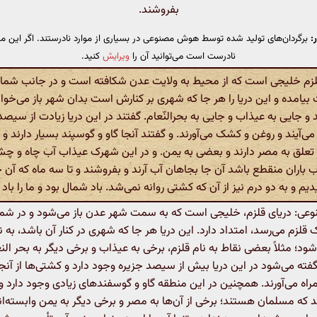
بفروشند.
:
برگردان‌های تولید شده توسط هوش مصنوعی در بسیاری از موارد نادرستند. اگر این مت
نادرست است می‌توانید آن را
ویرایش
کنید.
لزم خلیجی است که از محیط به ولایت عدن شکافته است و در جانب شمال ت
امده و این دریا را هر جا که شهری بر کنارش است بدان شهر باز می‌خوان
د و جایی به عیذاب و جایی به بحر‌النّعام. گفتند در این دریا زیادت از سیصد
می‌آیند و روغن و کشک می‌آورند. و گفتند آنجا گاو و گوسپند بسیار دارند و 
علق به مصر دارند و بعضی به یمن. و در این شهرک عیذاب آب چاه و چشم
آب باران منقطع باشد آن جا بجاهان آب آرند و بفروشند و تا سه ماه که آ
یم و به دو درم نیز از آن که کشتی روانه نمی‌شد. باد شمال بود و ما را با
: دریای قلزم، خلیجی است که به سمت شهر عدن باز می‌شود و در شما
قلزم می‌رسد، امتداد دارد. این دریا هر جا که شهری در کنار آن باشد، به 
ود؛ مثلاً بعضی نقاط به نام قلزم، برخی به عیذاب و برخی دیگر به بحر ال
ته می‌شود در این دریا بیش از سیصد جزیره وجود دارد و کشتی‌ها از آنج
ه می‌آورند. همچنین در این منطقه گاو و گوسفندهای زیادی وجود دارد و
ند که مسلمان هستند؛ برخی از آن‌ها به مصر و برخی دیگر به یمن وابسته‌ان