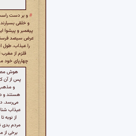
#
و بر دست راست 
و خلقی بسیارند 
پیغمبر و پیشوا ایما
عرض سیصد فرسنگ و
را عیذاب. طول ا
قلزم از مغرب ت
چهارپای خود مش
هوش مصنوع
پس از آن کو
و مذهب خ
هستند و در
می‌رسد. در
عیذاب شناخ
از نوبه ت
مردم بدی نی
برخی از م