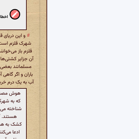
اخطار
#
و این دریای ق
شهرک قلزم است بی
قلزم باز می‌خوانن
آن جزایر کشتی‌ها 
مسلمانند بعضی ت
باران و اگر گاهی 
آب به یک درم خرید
هوش مصنوعی
که به شهرک 
شناخته می‌ش
هستند. گف
کشک به همرا
ادعا می‌کن