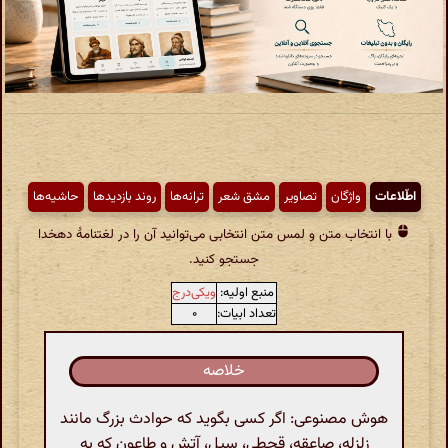
اطّلاعات
واژگان
تصاویر
مشق شعر
ترانه‌ها
روند بازدیدها
حاشیه‌ها
با انتخاب متن و لمس متن انتخابی می‌توانید آن را در لغتنامهٔ دهخدا
جستجو کنید.
منبع اولیه:
ویکی‌درج
تعداد ابیات:
۰
خلاصه
هوش مصنوعی: اگر کسی بگوید که حوادث بزرگ مانند
زلزله، صاعقه، قحطی، سیل، آتش و طاعون که به