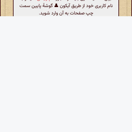
نام کاربری خود از طریق آیکون 👤 گوشهٔ پایین سمت
چپ صفحات به آن وارد شوید.
خانه
کدهای گنجور
معرفی
بیت تصادفی
گنجور رومیزی
پرسش‌های متداول
جدول شعر
ساغر
چهره‌ها
فال حافظ
کتابخانهٔ گنجور
حمایت مالی
نمایهٔ موسیقی
گنجینهٔ گنجور
آمار محتوا
حاشیه‌ها
محاسبه‌گر ابجد
آمار مشارکت
مشابه‌یابی
آوای گنجور
آمار بازدید
تازه‌های گنجور
پیشخان خوانشگران
منابع
پیشخان یا پیشخوان؟
تماس
نسکبان
حریم خصوصی