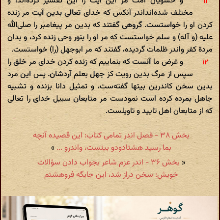
و حشویان امت مر این آیت را این تفسیر کرده‌اند، و
مختلف شده‌اند‌اندر آنکس که خدای تعالی بدین آیت مر زنده
کردن او را خواستست. گروهی گفتند که بدین مر پیغامبر را صلی‌الله
علیه (و آله) و سلم خواستست که مر او را بنور وحی زنده کرد، و بدان
مردة کفر و‌اندر ظلمات گردیده، گفتند که مر ابوجهل (را) خواستست.
و غرض ما آنست که بنماییم که زنده کردن خدای مر خلق را
سپس از مرگ بدین رویت کز جهل بعلم آردشان. پس این مرد
بدین سخن کاندرین بیتها گفته‌ست، و تمثیل دانا بزنده و تشبیه
جاهل بمرده کرده است نمودست مر متابعان سبیل خدای را تعالی
که از متابعان اهل تایید و تاویلست.
بخش ۳۸ - فصل اندر تمامی کتاب: این قصیده آنچه
بما رسید هشتادودو بیتست، و‌اندرو ...
»
«
بخش ۳۶ - اندر عزم شاعر بجواب دادن سؤالات
خویش: سخن دراز شد، این جایگه فروهشتم