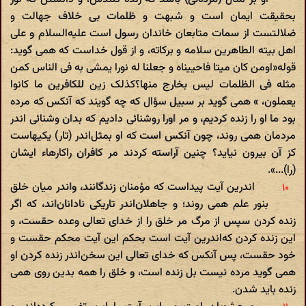
بحقیقت ایمان است و شبهت و ظلمات بی خلاف جهالت و
ضلالتست از سمات متابعان خاندان رسول است علیه‌السلام و علی
اهل بیته الطاهرین سلامه و برکاته، و از قول خداست که همی گوید:
قوله«اومن کان میتا فاحییناه و جعلنا له نورا یمشی به فی الناس کمن
مثله فی الظلمات لیس بخارج منها؟کذلک زین للکافرین ما کانوا
یعملون، » همی گوید بر سبیل سؤال که چه گویند که آنکس که مرده
بود ما او را زنده کردیم، و مر اورا روشنائی دادیم که بدان وشنائی ‌اندر
مردمان همی روند، چون آنکس است که او بمثل‌اندر (تار) یکیهاست
کز آن بیرون نیاید؟ چنین آراسته کردند مر کافران راکارهاء ایشان
(را)...».
‌اندرین آیت پیداست که مؤمنان زندگانند، و‌اندر میان خلق
بنور علم همی روند؛ و جاهلان‌اندر تاریکی نادانان‌اند، که اگر
زنده کردن سپس از مرگ مر خلق را از خدای تعالی وعده حقست، و
این زنده کردن که‌اندرین آیت است بحکم این آیت محکم حقست و
خود حقست، پس آنکس که خدای تعالی این سخن‌اندر زنده کردن او
همی گوید مرده نیست بل زنده است، و خلق را همه بدین روی همی
زنده باید شدن.