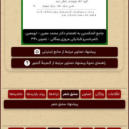
جامع الحکمتین به اهتمام دکتر محمد معین - ابومعین
ناصرخسرو قبادیانی مروزی یمگانی - تصویر ۳۴۰
پیشنهاد تصاویر مرتبط از منابع اینترنتی
راهنمای نحوهٔ پیشنهاد تصاویر مرتبط از گنجینهٔ گنجور
اطّلاعات
واژگان
تصاویر
مشق شعر
ترانه‌ها
روند بازدیدها
حاشیه‌ها
پیشنهاد مشق شعر