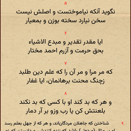
نگوید آنکه نیاموختست و اصلش نیست
سخن نیارد سخته بوزن و بمعیار
ایا مقدر تقدیر و مبدع الاشیاء
بحق حرمت و آزرم احمد مختار
که مر مرا و مر آن را که علم دین طلبد
زچنگ محنت برهانمان، ایا غفار
و هر که بد کند او با کسی که بد نکند
بلعنتش کن یا رب وزو بر آر دمار
شناختن که جاهلان مردگان‌اند، و هر که از جهل بعلم رسد
او بر مثال (مرده‌ئی) باشد که زنده کنندش، و دانستن که نور