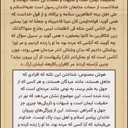
بحقیقت ایمان است و شبهت و ظلمات بی خلاف جهالت و
ضلالتست از سمات متابعان خاندان رسول است علیه‌السلام و
علی اهل بیته الطاهرین سلامه و برکاته، و از قول خداست که
همی گوید: قوله«اومن کان میتا فاحییناه و جعلنا له نورا یمشی
به فی الناس کمن مثله فی الظلمات لیس بخارج منها؟کذلک
زین للکافرین ما کانوا یعملون، » همی گوید بر سبیل سؤال که
چه گویند که آنکس که مرده بود ما او را زنده کردیم، و مر اورا
روشنائی دادیم که بدان وشنائی ‌اندر مردمان همی روند، چون
آنکس است که او بمثل‌اندر (تار) یکیهاست کز آن بیرون نیاید؟
چنین آراسته کردند مر کافران راکارهاء ایشان (را)...».
هوش مصنوعی: شناختن این نکته که افرادی که
جاهل هستند، مانند مردگان هستند، و هر کسی که از
جهل به علم برسد، به نوعی مانند مرده‌ای است که
زنده شده است. این موضوع نشان می‌دهد که نور در
حقیقت ایمان است و شبهات و تاریکی‌ها چیزی جز
جهل و گمراهی نیستند. این از ویژگی‌های پیروان
خاندان پیامبر اسلام و اهل بیت پاک اوست. خداوند
می‌فرماید که آیا کسی که مرده بود، ما او را زنده کرده و