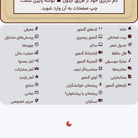
نام کاربری خود از طریق آیکون 👤 گوشهٔ پایین سمت
چپ صفحات به آن وارد شوید.
خانه
کدهای گنجور
معرفی
بیت تصادفی
گنجور رومیزی
پرسش‌های متداول
جدول شعر
ساغر
چهره‌ها
فال حافظ
کتابخانهٔ گنجور
حمایت مالی
نمایهٔ موسیقی
گنجینهٔ گنجور
آمار محتوا
حاشیه‌ها
محاسبه‌گر ابجد
آمار مشارکت
مشابه‌یابی
آوای گنجور
آمار بازدید
تازه‌های گنجور
پیشخان خوانشگران
منابع
پیشخان یا پیشخوان؟
تماس
نسکبان
حریم خصوصی