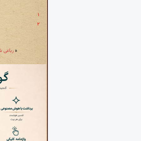
«
رباعی شمارهٔ ۶۸: ما أطیَبَ