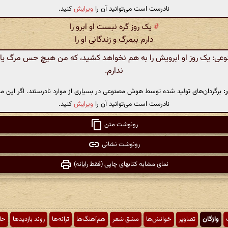
نادرست است می‌توانید آن را
ویرایش
کنید.
#
یک روز گره نبست او ابرو را
دارم بیمرگ و زندگانی او را
: یک روز او ابرویش را به هم نخواهد کشید، که من هیچ حس مرگ یا زن
ندارم.
:
برگردان‌های تولید شده توسط هوش مصنوعی در بسیاری از موارد نادرستند. اگر این مت
نادرست است می‌توانید آن را
ویرایش
کنید.
رونوشت متن
رونوشت نشانی
نمای مشابه کتابهای چاپی (فقط رایانه)
واژگان
تصاویر
خوانش‌ها
مشق شعر
هم‌آهنگ‌ها
ترانه‌ها
روند بازدیدها
حا