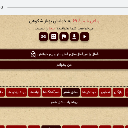
رباعی شمارهٔ ۶۹
به خوانش بهناز شکوهی
می‌خواهید شما بخوانید؟
اینجا
را ببینید.
فعال یا غیرفعال‌سازی قفل متن روی خوانش
من بخوانم
ت
واژگان
تصاویر
خوانش‌ها
مشق شعر
هم‌آهنگ‌ها
ترانه‌ها
روند بازدیدها
حا
پیشنهاد مشق شعر