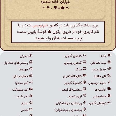
غبارآن خانه شدم)
link
flag
۰
thumb_down
۰
thumb_up
reply
برای حاشیه‌گذاری باید در گنجور
نام‌نویسی
کنید و با
نام کاربری خود از طریق آیکون 👤 گوشهٔ پایین سمت
چپ صفحات به آن وارد شوید.
خانه
کدهای گنجور
معرفی
بیت تصادفی
گنجور رومیزی
پرسش‌های متداول
جدول شعر
ساغر
چهره‌ها
فال حافظ
کتابخانهٔ گنجور
حمایت مالی
نمایهٔ موسیقی
گنجینهٔ گنجور
آمار محتوا
حاشیه‌ها
محاسبه‌گر ابجد
آمار مشارکت
مشابه‌یابی
آوای گنجور
آمار بازدید
تازه‌های گنجور
پیشخان خوانشگران
منابع
پیشخان یا پیشخوان؟
تماس