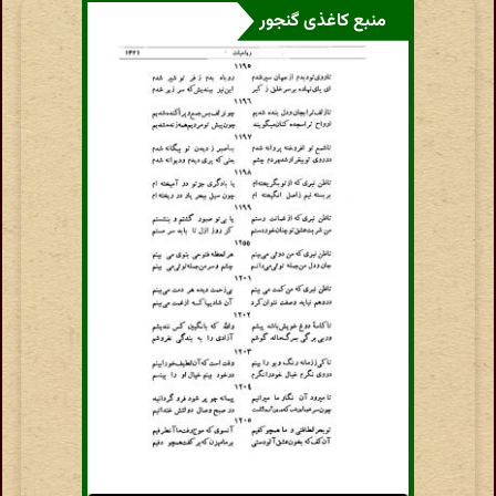
منبع کاغذی گنجور