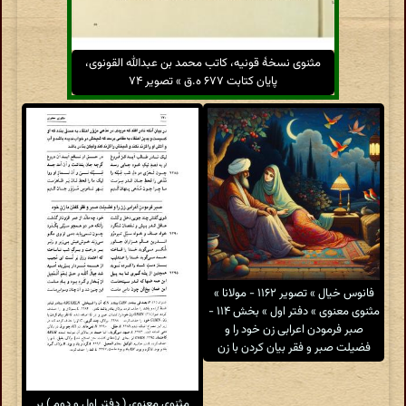
مثنوی نسخهٔ قونیه، کاتب محمد بن عبدالله القونوی،
پایان کتابت ۶۷۷ ه.ق » تصویر ۷۴
فانوس خیال » تصویر ۱۱۶۲ - مولانا »
مثنوی معنوی » دفتر اول » بخش ۱۱۴ -
صبر فرمودن اعرابی زن خود را و
فضیلت صبر و فقر بیان کردن با زن
مثنوی معنوی ( دفتر اول و دوم ) بر