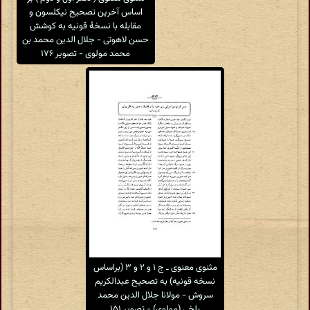
اساس آخرین تصحیح نیکلسون و
مقابله با نسخهٔ قونیه به کوشش
حسن لاهوتی - جلال الدین محمد بن
محمد مولوی - تصویر ۱۷۶
مثنوی معنوی ـ ج ۱ و ۲ و ۳ (براساس
نسخه قونیه) به تصحیح عبدالکریم
سروش - مولانا جلال الدین محمد
بلخی (مولوی) - تصویر ۱۵۱