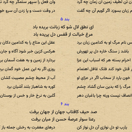
آن تن لطیف زمین آن زمان چه کرد
وان فعل را سپهر ستمگر چه کرد نا
 زبان بسوزد اگر گویم آن چه گفت
در وقت دست و پا زدن آن سرو خ
ای نطق لال شو که زبانت بریده باد
مرغ خیالت از قفس دل پریده باد
 نام مرگ او به کدامین زبان برد
عقل این متاع را به کدامین دکان ب
باشد ز سنگ خاره دل پر تهورش
هرکس کزین خبر شود آگاه و جان ب
احرام بسته هر که اسباب این عزا
بردارد از زمین و به هفت آسمان بر
 قتل خود کند فلک غافل اهتمام
روزی اگر به این عمل خود گمان برد
خون بارد از سحاب اگر در عزای او
آب از محیط چشم مصیبت کشان ب
مرگ را که بدین سان گشاد چشم
کوره به شاهباز بلند آشیان برد
انصاف نیست ورنه چرا باغبان دهر
گلبن به نرخ خار و خس از بوستان 
صد حیف کافتاب جهان از جهان برفت
رعنا سوار عرصهٔ حسن از میان برفت
یارب تو دل نوازی آن دل نواز کن
درهای مغفرت به رخش جمله باز 