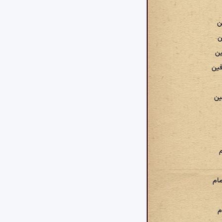
ن
ن
ین
فین
ین
مام
م