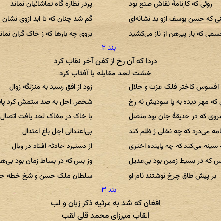
روئی که کارنامهٔ نقاش صنع بود
پردر نظاره گاه تماشائیان نماند
 که حسن یوسف ازو بد نشانه‌ای
گم شد چنان که تا ابد ازوی نشان ن
می که بار پیرهن از ناز می‌کشید
بروی چه بارها که ز خاک گران نمان
دردا که آن رخ از کفن آخر نقاب کرد
خشت لحد مقابله با آفتاب کرد
افسوس کاختر فلک عزت و جلال
زود از افق رسید به منزلگه زوال
که مهر دیده به پا سودیش نه رخ
شخص اجل به صد ستمش کرد پای
وی که در حدیقهٔ جان بود متصل
با خاک در مغاک لحد یافت اتصال
مه می‌درد که چه نخلی ز ظلم کند
بی‌اعتدالی اجل باغ اعتدال
سینه می‌کند که چه پاینده اختری
از دستبرد حادثه افتاد در وبال
س که در بسیط زمین بود بی‌عدیل
وز بس که در بساط زمان بود بی‌ه
بر پیش طاق چرخ نوشتند نام او
سلطان ملک حسن و شخ خطه جم
افغان که شد به مرثیه ذکر زبان و لب
القاب میرزای محمد قلی لقب