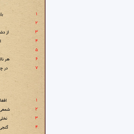
با
از دش
ا
هر نال
در چ
افغا
شمعی 
نخلی
گنجی 