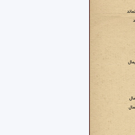
ماند
د
مال
مال
ال