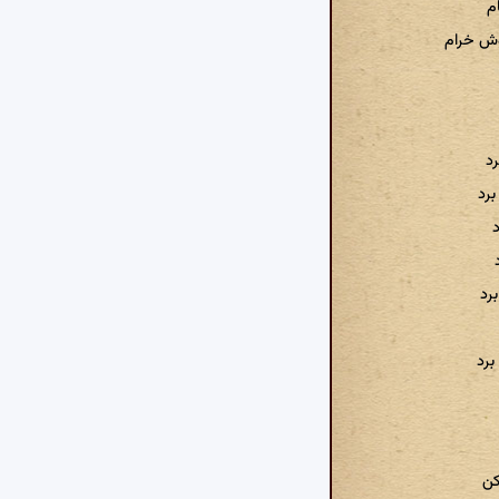
م
وش خرام
رد
رد
د
رد
برد
کن