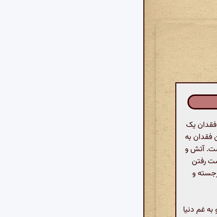
 فقدان یک
 فقدان به
ست. آتش و
دست رفتن
رجسته و
به غم دنیا