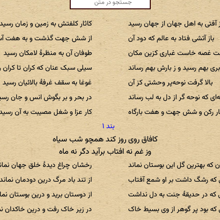
ز آفتی به اهل جهان از جهان رسید
کاثار کلفتش به زمین و زمان رسید
باز آتشی فتاد به عالم که دود آن
از شش جهت گذشت و به هفت آس
ت غصه خاست غباری کزین مکان
طوفان آن به منظرهٔ لامکان رسید
بری بهم رسید و ز بارش بهم رساند
سیلی سبک عنان که کران تا کران 
بالا گرفت نوحه‌پر وحشتی کز آن
غوغا به سقف غرفهٔ بالائیان رسید
ه‌ای که نوحه گر از دل به لب رساند
در بحر و بر بگوش انس و جان رسی
ار رکن و شش جهت و هفت بارگاه
کار عزا و شغل مصیبت به آن رسید
کافاق روی روز کند همچو شب سیاه
وز غم نه افتاب برآید دگر نه ماه
ن که بهترین گل این بوستان نماند
رخشان چراغ دیدهٔ خلق جهان نمان
که رشگ داشت بر او شمع آفتاب
از تند باد مرگ درین دودمان نماند
 که در حدیقهٔ جنت به دل نداشت
از دوستان برید و درین بوستان نما
که بود پر گوهر از وی بسیط خاک
در زیر خاک رفت و درین خاکدان نم