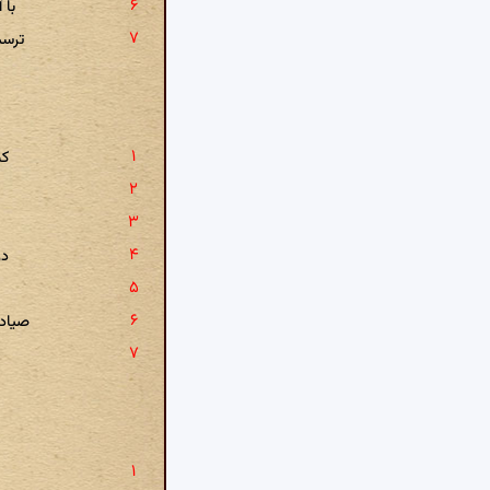
با 
ترسم
کس
در
صیاد 