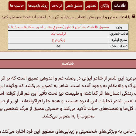
اطّلاعات
واژگان
تصاویر
مشق شعر
ترانه‌ها
روند بازدیدها
حاشیه‌ها
با انتخاب متن و لمس متن انتخابی می‌توانید آن را در لغتنامهٔ دهخدا جستجو کنید.
وزن:
مفعول فاعلات مفاعیل فاعلن (مضارع مثمن اخرب مکفوف محذوف)
قالب شعری:
ترکیب بند
منبع اولیه:
ویکی‌درج
تعداد ابیات:
۵۶
خلاصه
ی: این شعر از شاعر ایرانی در وصف غم و اندوهی عمیق است که بر اثر
 و والامقام به وجود آمده است. شاعر به تصویر می‌کشد که چگونه این
زندگی انسان‌ها اثر گذاشته و طبیعت نیز تحت تأثیر این غم قرار گرفته ا
تعبیر شاعر تجلیات این اندوه هستند و همه جا را فراگرفته‌اند. او بر از 
ا، گل‌ها و نعمت‌های حیات تأکید می‌کند و حسرتی عمیق از مرگ شخصی ب
محبوب را به تصویر می‌کشد.
 خاص به ویژگی‌های شخصیتی و زیبایی‌های معنوی این فرد اشاره می‌کند و 