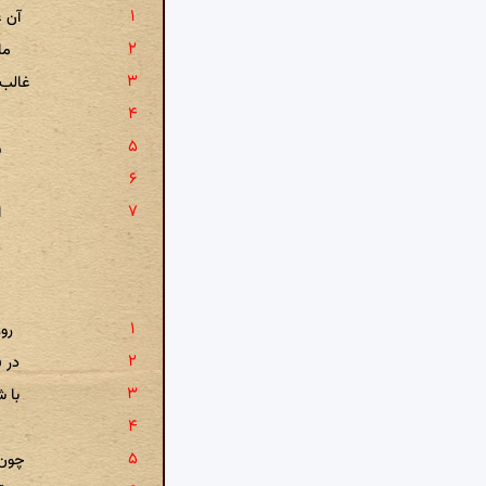
آن 
ما
غالب 
و
چ
ا
روز
در 
با 
چون 