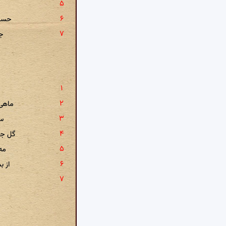
حسنی
جس
ماهی 
سر
گل جا
مه 
از ب