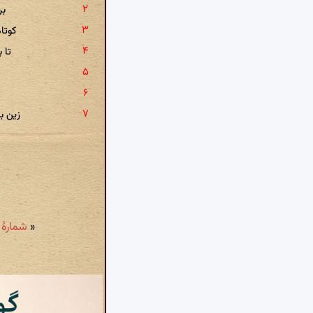
بر
کوتا
تا 
زین ب
«