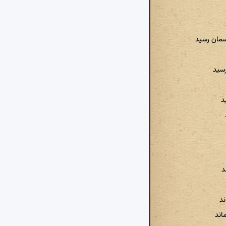
مان رسید
رسید
د
د
ند
اند