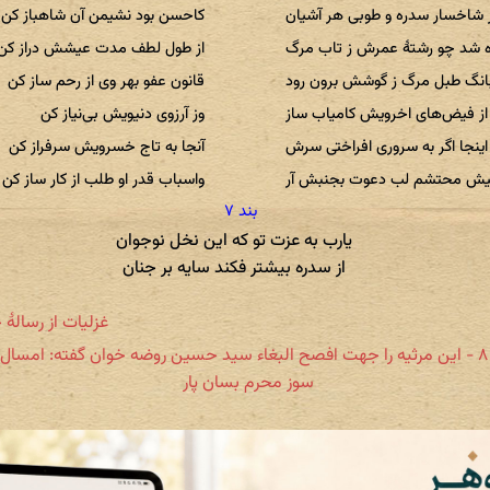
 شاخسار سدره و طوبی هر آشیان
کاحسن بود نشیمن آن شاهباز کن
ه شد چو رشتهٔ عمرش ز تاب مرگ
از طول لطف مدت عیشش دراز کن
بانگ طبل مرگ ز گوشش برون رود
قانون عفو بهر وی از رحم ساز کن
از فیض‌های اخرویش کامیاب ساز
وز آرزوی دنیویش بی‌نیاز کن
اینجا اگر به سروری افراختی سرش
آنجا به تاج خسرویش سرفراز کن
یش محتشم لب دعوت بجنبش آر
واسباب قدر او طلب از کار ساز کن
یارب به عزت تو که این نخل نوجوان
از سدره بیشتر فکند سایه بر جنان
غزلیات از رسالهٔ 
شمارهٔ ۸ - این مرثیه را جهت افصح البغاء سید حسین روضه خوان گفته: امسا
سوز محرم بسان پار