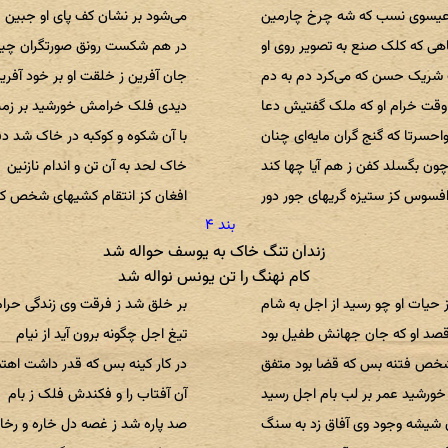
عیسوی نسب که شه چرخ چارمین
می‌شود بر نشان کف پای او جبین
هی که کلک صنع به تصویر روی او
در هم شکست رونق صورتگران چی
شریک حسن که می‌کرد دم به دم
جان آفرین ز خلقت او بر خود آفری
وقت خرام او که ملک گفتیش دعا
دیدی فلک خرامش خورشید بر زم
احسرتا که گنج گران مایه‌ای چنان
با آن شکوه و کوکبه در خاک شد د
ون بگسلد کفن ز هم آیا چها کند
خاک لحد به آن تن و اندام نازنین
فسوس کز ستیزه گریهای جور دور
افغان کز انتقام کشیهای شخص ک
زندان تنگ خاک به یوسف حواله شد
کام نهنگ را تن یونس نواله شد
 حیات او چو رسید از اجل به شام
بر خلق شد ز فرقت وی زندگی حرام
قصد او که جان جهانش طفیل بود
تیغ اجل چگونه برون آید از نیام
شخص فتنه بس که قضا بود متفق
در کار کینه بس که قدر داشت اهت
خورشید عمر بر لب بام اجل رسید
آن آفتاب را و فکندش فلک ز بام
شیشه وجود وی آفاق زد به سنگ
صد پاره شد ز غصه دل خاره و رخا