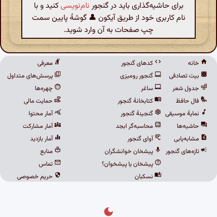
برای حاشیه‌گذاری باید در گنجور
نام‌نویسی
کنید و با
نام کاربری خود از طریق آیکون 👤 گوشهٔ پایین سمت
چپ صفحات به آن وارد شوید.
خانه
کدهای گنجور
معرفی
بیت تصادفی
گنجور رومیزی
پرسش‌های متداول
جدول شعر
ساغر
چهره‌ها
فال حافظ
کتابخانهٔ گنجور
حمایت مالی
نمایهٔ موسیقی
گنجینهٔ گنجور
آمار محتوا
حاشیه‌ها
محاسبه‌گر ابجد
آمار مشارکت
مشابه‌یابی
آوای گنجور
آمار بازدید
تازه‌های گنجور
پیشخان خوانشگران
منابع
پیشخان یا پیشخوان؟
تماس
نسکبان
حریم خصوصی