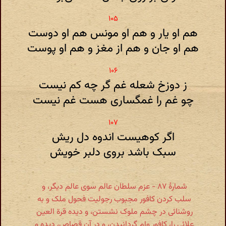
هم او یار و هم او مونس هم او دوست
هم او جان و هم از مغز و هم او پوست
ز دوزخ شعله غم گر چه کم نیست
چو غم را غمگساری هست غم نیست
اگر کوهیست اندوه دل ریش
سبک باشد بروی دلبر خویش
شمارهٔ ۸۷ - عزم سلطان عالم سوی عالم دیگر، و
سلب کردن کافور مجبوب رجولیت فحول ملک و به
روشنائی در چشم ملوک نشستن، و دیده قرة العین
علائی را، کافور وام گردانیدن، و در آن قصاص، دیده و