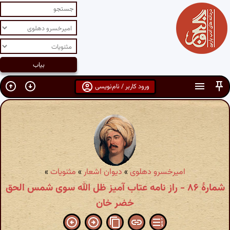
ورود کاربر / نام‌نویسی
امیرخسرو دهلوی
»
دیوان اشعار
»
مثنویات
»
شمارهٔ ۸۶ - راز نامه عتاب آمیز ظل الله سوی شمس الحق
خضر خان