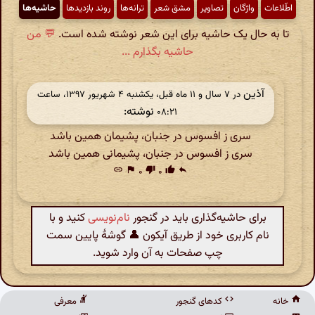
اطّلاعات
واژگان
تصاویر
مشق شعر
ترانه‌ها
روند بازدیدها
حاشیه‌ها
تا به حال یک حاشیه برای این شعر نوشته شده است.
💬 من
حاشیه بگذارم ...
آذین
در ‫۷ سال و ۱۱ ماه قبل، یکشنبه ۴ شهریور ۱۳۹۷، ساعت
نوشته:
۰۸:۲۱
سری ز افسوس در جنبان، پشیمان همین باشد
سری ز افسوس در جنبان، پشیمانی همین باشد
link
flag
۰
thumb_down
۰
thumb_up
reply
برای حاشیه‌گذاری باید در گنجور
نام‌نویسی
کنید و با
نام کاربری خود از طریق آیکون 👤 گوشهٔ پایین سمت
چپ صفحات به آن وارد شوید.
خانه
کدهای گنجور
معرفی