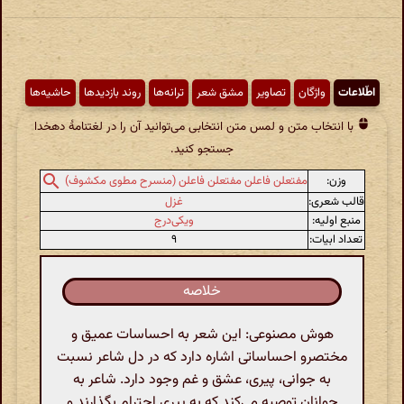
اطّلاعات
واژگان
تصاویر
مشق شعر
ترانه‌ها
روند بازدیدها
حاشیه‌ها
با انتخاب متن و لمس متن انتخابی می‌توانید آن را در لغتنامهٔ دهخدا
جستجو کنید.
وزن:
مفتعلن فاعلن مفتعلن فاعلن (منسرح مطوی مکشوف)
قالب شعری:
غزل
منبع اولیه:
ویکی‌درج
تعداد ابیات:
۹
خلاصه
هوش مصنوعی: این شعر به احساسات عمیق و
مختصرو احساساتی اشاره دارد که در دل شاعر نسبت
به جوانی، پیری، عشق و غم وجود دارد. شاعر به
جوانان توصیه می‌کند که به پیری احترام بگذارند و