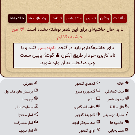
اطّلاعات
واژگان
تصاویر
مشق شعر
ترانه‌ها
روند بازدیدها
حاشیه‌ها
تا به حال حاشیه‌ای برای این شعر نوشته نشده است.
💬 من
حاشیه بگذارم ...
برای حاشیه‌گذاری باید در گنجور
نام‌نویسی
کنید و با
نام کاربری خود از طریق آیکون 👤 گوشهٔ پایین سمت
چپ صفحات به آن وارد شوید.
خانه
کدهای گنجور
معرفی
بیت تصادفی
گنجور رومیزی
پرسش‌های متداول
جدول شعر
ساغر
چهره‌ها
فال حافظ
کتابخانهٔ گنجور
حمایت مالی
نمایهٔ موسیقی
گنجینهٔ گنجور
آمار محتوا
حاشیه‌ها
محاسبه‌گر ابجد
آمار مشارکت
مشابه‌یابی
آوای گنجور
آمار بازدید