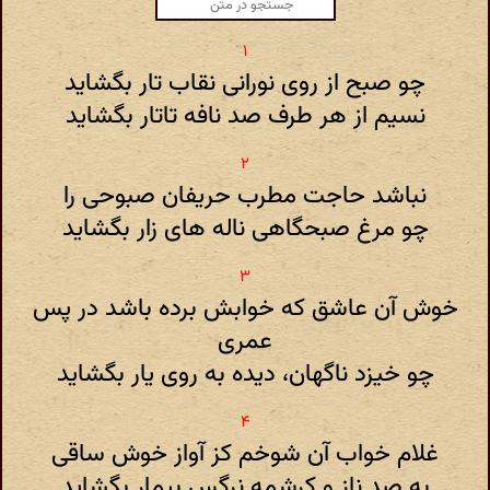
چو صبح از روی نورانی نقاب تار بگشاید
نسیم از هر طرف صد نافه تاتار بگشاید
نباشد حاجت مطرب حریفان صبوحی را
چو مرغ صبحگاهی ناله های زار بگشاید
خوش آن عاشق که خوابش برده باشد در پس
عمری
چو خیزد ناگهان، دیده به روی یار بگشاید
غلام خواب آن شوخم کز آواز خوش ساقی
به صد ناز و کرشمه نرگس بیمار بگشاید