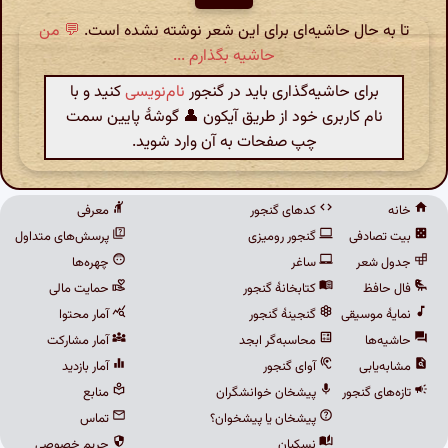
تا به حال حاشیه‌ای برای این شعر نوشته نشده است.
💬 من
حاشیه بگذارم ...
برای حاشیه‌گذاری باید در گنجور
نام‌نویسی
کنید و با
نام کاربری خود از طریق آیکون 👤 گوشهٔ پایین سمت
چپ صفحات به آن وارد شوید.
خانه
کدهای گنجور
معرفی
بیت تصادفی
گنجور رومیزی
پرسش‌های متداول
جدول شعر
ساغر
چهره‌ها
فال حافظ
کتابخانهٔ گنجور
حمایت مالی
نمایهٔ موسیقی
گنجینهٔ گنجور
آمار محتوا
حاشیه‌ها
محاسبه‌گر ابجد
آمار مشارکت
مشابه‌یابی
آوای گنجور
آمار بازدید
تازه‌های گنجور
پیشخان خوانشگران
منابع
پیشخان یا پیشخوان؟
تماس
نسکبان
حریم خصوصی