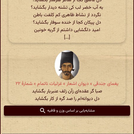
دل عاشق کجا از ساغر سرشار بگشاید؟
به آب خضر لب کی تشنه دیدار بگشاید؟
نگردد از نشاط ظاهری کم کلفت باطن
دل پیکان کجا از خنده سوفار بگشاید؟
امید دلگشایی داشتم از گریه خونین
[...]
یغمای جندقی » دیوان اشعار » غزلیات ناتمام » شمارهٔ ۲۲
صبا گر عقده‌ای زآن زلف عنبربار بگشاید
دل دیوانه‌ام را صد گره از کار بگشاید
مشابه‌یابی بر اساس وزن و قافیه