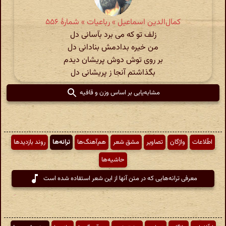
کمال‌الدین اسماعیل » رباعیات » شمارهٔ ۵۵۶
زلف تو که می برد بآسانی دل
من خیره بدادمش بنادانی دل
بر روی توش دوش پریشان دیدم
بگذاشتم آنجا ز پریشانی دل
مشابه‌یابی بر اساس وزن و قافیه
اطّلاعات
واژگان
تصاویر
مشق شعر
هم‌آهنگ‌ها
ترانه‌ها
روند بازدیدها
حاشیه‌ها
معرفی ترانه‌هایی که در متن آنها از این شعر استفاده شده است