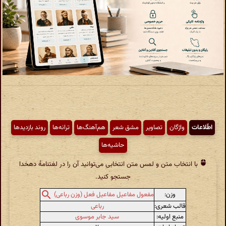
اطّلاعات
واژگان
تصاویر
مشق شعر
هم‌آهنگ‌ها
ترانه‌ها
روند بازدیدها
حاشیه‌ها
با انتخاب متن و لمس متن انتخابی می‌توانید آن را در لغتنامهٔ دهخدا
جستجو کنید.
وزن:
مفعول مفاعیل مفاعیل فعل (وزن رباعی)
قالب شعری:
رباعی
منبع اولیه:
سید جابر موسوی