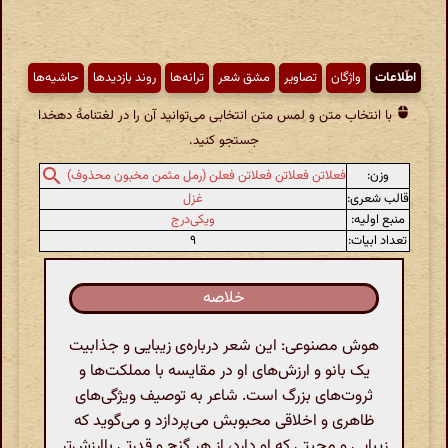
اطّلاعات
واژگان
تصاویر
مشق شعر
ترانه‌ها
روند بازدیدها
حاشیه‌ها
با انتخاب متن و لمس متن انتخابی می‌توانید آن را در لغتنامهٔ دهخدا
جستجو کنید.
وزن:
فعلاتن فعلاتن فعلاتن فعلن (رمل مثمن مخبون محذوف)
قالب شعری:
غزل
منبع اولیه:
ویکی‌درج
تعداد ابیات:
۹
خلاصه
هوش مصنوعی: این شعر درباره‌ی زیبایی و جذابیت
یک بانو و ارزش‌های او در مقایسه با مملکت‌ها و
ثروت‌های بزرگ است. شاعر به توصیف ویژگی‌های
ظاهری و اخلاقی محبوبش می‌پردازد و می‌گوید که
زیبایی و محبتی که او دارد، از هر گنج و قدرتی باارزش‌تر