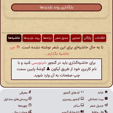
بارگذاری روند بازدیدها
اطّلاعات
واژگان
تصاویر
مشق شعر
ترانه‌ها
روند بازدیدها
حاشیه‌ها
تا به حال حاشیه‌ای برای این شعر نوشته نشده است.
💬 من
حاشیه بگذارم ...
برای حاشیه‌گذاری باید در گنجور
نام‌نویسی
کنید و با
نام کاربری خود از طریق آیکون 👤 گوشهٔ پایین سمت
چپ صفحات به آن وارد شوید.
خانه
کدهای گنجور
معرفی
بیت تصادفی
گنجور رومیزی
پرسش‌های متداول
جدول شعر
ساغر
چهره‌ها
فال حافظ
کتابخانهٔ گنجور
حمایت مالی