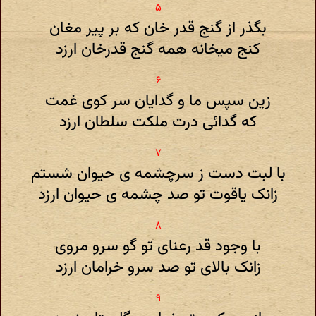
بگذر از گنج قدر خان که بر پیر مغان
کنج میخانه همه گنج قدرخان ارزد
زین سپس ما و گدایان سر کوی غمت
که گدائی درت ملکت سلطان ارزد
با لبت دست ز سرچشمه ی حیوان شستم
زانک یاقوت تو صد چشمه ی حیوان ارزد
با وجود قد رعنای تو گو سرو مروی
زانک بالای تو صد سرو خرامان ارزد