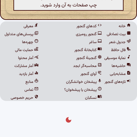
چپ صفحات به آن وارد شوید.
خانه
کدهای گنجور
معرفی
بیت تصادفی
گنجور رومیزی
پرسش‌های متداول
جدول شعر
ساغر
چهره‌ها
فال حافظ
کتابخانهٔ گنجور
حمایت مالی
نمایهٔ موسیقی
گنجینهٔ گنجور
آمار محتوا
حاشیه‌ها
محاسبه‌گر ابجد
آمار مشارکت
مشابه‌یابی
آوای گنجور
آمار بازدید
تازه‌های گنجور
پیشخان خوانشگران
منابع
پیشخان یا پیشخوان؟
تماس
نسکبان
حریم خصوصی