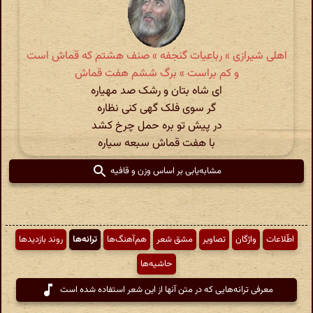
اهلی شیرازی » رباعیات گنجفه » صنف هشتم که قماش است
و کم براست » برگ ششم هفت قماش
ای شاه بتان و رشک صد مهیاره
گر سوی فلک گهی کنی نظاره
در پیش تو بره حمل چرخ کشد
با هفت قماش سبعه سیاره
مشابه‌یابی بر اساس وزن و قافیه
اطّلاعات
واژگان
تصاویر
مشق شعر
هم‌آهنگ‌ها
ترانه‌ها
روند بازدیدها
حاشیه‌ها
معرفی ترانه‌هایی که در متن آنها از این شعر استفاده شده است