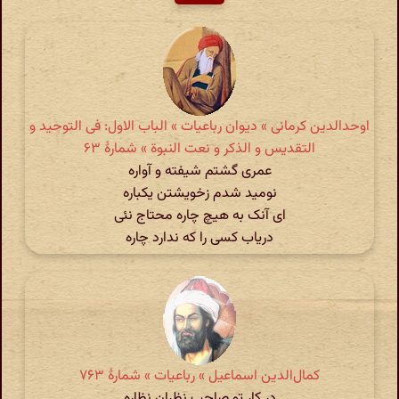
اوحدالدین کرمانی » دیوان رباعیات » الباب الاول: فی التوحید و
التقدیس و الذکر و نعت النبوة » شمارهٔ ۶۳
عمری گشتم شیفته و آواره
نومید شدم زخویشتن یکباره
ای آنک به هیچ چاره محتاج نئی
دریاب کسی را که ندارد چاره
کمال‌الدین اسماعیل » رباعیات » شمارهٔ ۷۶۳
در کار تو صاحب نظران نظاره