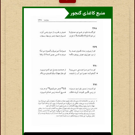
منبع کاغذی گنجور