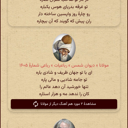
تو غرقه بدریای هوس یکباره
رو چارۀ روز واپسین ساخته دار
ران پیش که گویند که آن بیچاره
مولانا » دیوان شمس » رباعیات » رباعی شمارهٔ ۱۶۰۵
ای با تو جهان ظریف و شادی باره
تو جامه شادیی و مالی پاره
تنها خورشید آن دهد عالم را
کان را ندهد مه و هزار استاره
مشاهدهٔ ۲ مورد هم آهنگ دیگر از مولانا