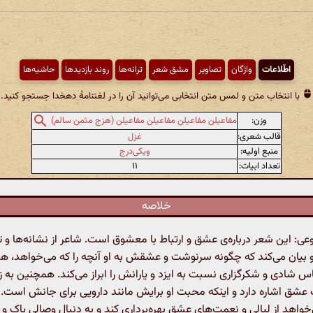
اطّلاعات
واژگان
تصاویر
مشق شعر
ترانه‌ها
روند بازدیدها
حاشیه‌ها
با انتخاب متن و لمس متن انتخابی می‌توانید آن را در لغتنامهٔ دهخدا جستجو کنید.
وزن:
مفاعیلن مفاعیلن مفاعیلن مفاعیلن (هزج مثمن سالم)
قالب شعری:
غزل
منبع اولیه:
ویکی‌درج
تعداد ابیات:
۱۱
خلاصه
 این شعر درباره‌ی عشق و ارتباط با معشوق است. شاعر از نشانه‌ها و
و بیان می‌کند که چگونه سرنوشت و عشقش به او آنچه را که می‌خواهد، هد
شادی و شکرگزاری نسبت به ایزد و یارانش را ابراز می‌کند. همچنین به ز
عشق اشاره دارد و اینکه محبت او برایش مانند دارویی برای جانش است. 
خواهد از لیالی و نعمت‌های عشق بهره‌برداری کند و به دنبال وصالی پاک و 