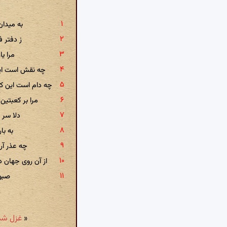
به میدان
ز دفتر 
مرا یا
چه نقش است این
چه دام است این ک
مرا بر کعبت
دلا سر ب
به با
چه عذر آر
از آن روی جهان 
صبوح
«
غزل شمارهٔ ۲۴۱: نازی است تو را در