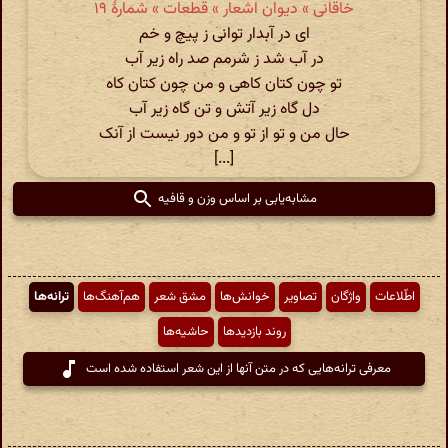
خاقانی » دیوان اشعار » قطعات » شمارهٔ ۱۹
ای در آبدار توانی ز پیچ و خم
در آب شد ز شرمم صد راه زیر آب
تو چون کتان کاهی و من چون کتان کاه
دل گاه زیر آتش و تن گاه زیر آب
حال من و تو از تو و من دور نیست از آنک
[...]
مشابه‌یابی بر اساس وزن و قافیه
اطّلاعات
واژگان
تصاویر
خوانش‌ها
مشق شعر
هم‌آهنگ‌ها
ترانه‌ها
روند بازدیدها
حاشیه‌ها
معرفی ترانه‌هایی که در متن آنها از این شعر استفاده شده است