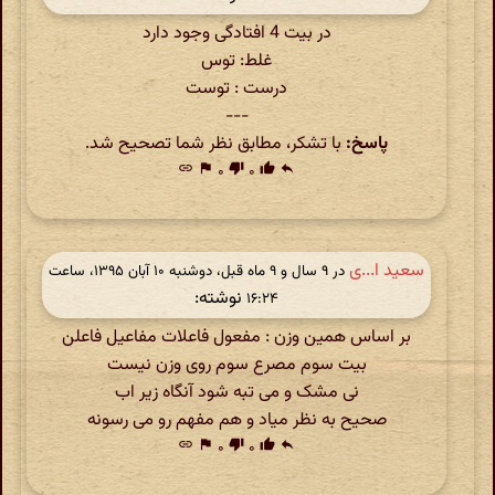
در بیت 4 افتادگی وجود دارد
غلط: توس
درست : توست
---
پاسخ:
با تشکر، مطابق نظر شما تصحیح شد.
link
flag
۰
thumb_down
۰
thumb_up
reply
سعید ا...ی
در ‫۹ سال و ۹ ماه قبل، دوشنبه ۱۰ آبان ۱۳۹۵، ساعت
نوشته:
۱۶:۲۴
بر اساس همین وزن : مفعول فاعلات مفاعیل فاعلن
بیت سوم مصرع سوم روی وزن نیست
نی مشک و می تبه شود آنگاه زیر اب
صحیح به نظر میاد و هم مفهم رو می رسونه
link
flag
۰
thumb_down
۰
thumb_up
reply