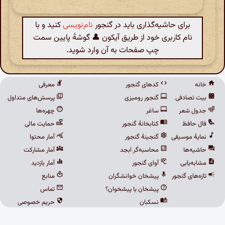
برای حاشیه‌گذاری باید در گنجور
نام‌نویسی
کنید و با
نام کاربری خود از طریق آیکون 👤 گوشهٔ پایین سمت
چپ صفحات به آن وارد شوید.
خانه
کدهای گنجور
معرفی
بیت تصادفی
گنجور رومیزی
پرسش‌های متداول
جدول شعر
ساغر
چهره‌ها
فال حافظ
کتابخانهٔ گنجور
حمایت مالی
نمایهٔ موسیقی
گنجینهٔ گنجور
آمار محتوا
حاشیه‌ها
محاسبه‌گر ابجد
آمار مشارکت
مشابه‌یابی
آوای گنجور
آمار بازدید
تازه‌های گنجور
پیشخان خوانشگران
منابع
پیشخان یا پیشخوان؟
تماس
نسکبان
حریم خصوصی