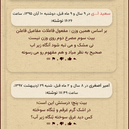
سعید ا...ی
در ‫۹ سال و ۹ ماه قبل، دوشنبه ۱۰ آبان ۱۳۹۵، ساعت
نوشته:
۱۶:۲۶
بر اساس همین وزن : مفعول فاعلات مفاعیل فاعلن
بیت سوم مصرع دوم روی وزن نیست
نی مشک و می تبه شود آنگاه زیر اب
صحیح به نظر میاد و هم مفهوم رو می رسونه
link
flag
۰
thumb_down
۰
thumb_up
reply
امیر اصغری
در ‫۸ سال و ۲ ماه قبل، شنبه ۲۹ اردیبهشت ۱۳۹۷،
نوشته:
ساعت ۱۷:۴۹
بیت پنج؛ درستش این است؛
در اشک گرم غرقم و بُنگاه سوخته
کس دید غرق سوخته بُنگاه زیر آب؟
link
flag
۰
thumb_down
۰
thumb_up
reply