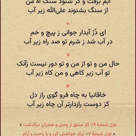
آبم برفت و گر شنود سنگ آه من
از سنگ بشنوند علی‌الله زیر آب
ای دُرّ آبدار جوانی ز پیچ و خم
در آب شد ز شرم تو صد راه زیر آب
حال من و تو از من و تو دور نیست زآنک
تو آب زیر کاهی و من کاه زیر آب
خاقانیا به چاه فرو گوی راز دل
کز دوست رازدارتر آن چاه زیر آب
غزل شمارهٔ ۱۹: کار عشق از وصل و هجران درگذشت
»
«
غزل شمارهٔ ۱۷: ترک خواهش کن و با راحت و آرام