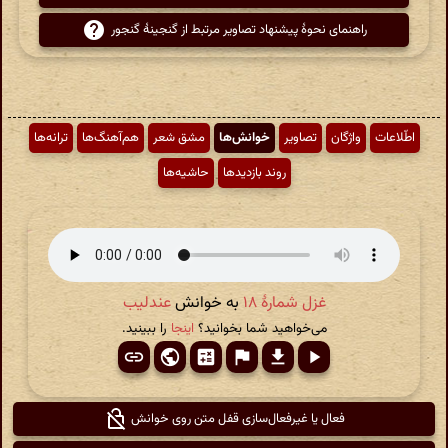
راهنمای نحوهٔ پیشنهاد تصاویر مرتبط از گنجینهٔ گنجور
اطّلاعات
واژگان
تصاویر
خوانش‌ها
مشق شعر
هم‌آهنگ‌ها
ترانه‌ها
روند بازدیدها
حاشیه‌ها
غزل شمارهٔ ۱۸
به خوانش
عندلیب
می‌خواهید شما بخوانید؟
اینجا
را ببینید.
فعال یا غیرفعال‌سازی قفل متن روی خوانش