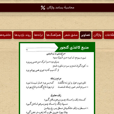
محاسبهٔ بسامد واژگان
طّلاعات
واژگان
تصاویر
مشق شعر
هم‌آهنگ‌ها
ترانه‌ها
روند بازدیدها
حاشیه‌ها
منبع کاغذی گنجور