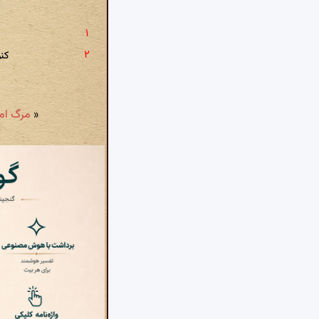
کن
«
مرگ امی