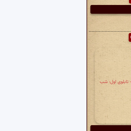
ده عشقی » نمایشنامه » نمایشنامهٔ ایدآل پیرمرد دهگانی یا سه تابلوی مریم » بخش ۲ - تابلوی اول: شب