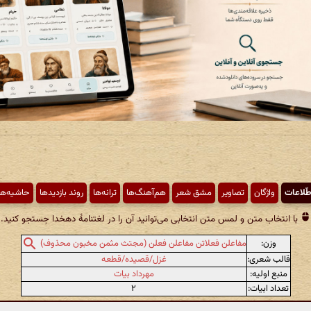
طّلاعات
واژگان
تصاویر
مشق شعر
هم‌آهنگ‌ها
ترانه‌ها
روند بازدیدها
حاشیه‌ها
با انتخاب متن و لمس متن انتخابی می‌توانید آن را در لغتنامهٔ دهخدا جستجو کنید.
وزن:
مفاعلن فعلاتن مفاعلن فعلن (مجتث مثمن مخبون محذوف)
قالب شعری:
غزل/قصیده/قطعه
منبع اولیه:
مهرداد بیات
تعداد ابیات:
۲