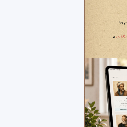
 ورد
 شگفت
»