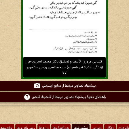
کسایی مروزی، تألیف و تحقیق دکتر محمد امین‌ریاحی
(زندگی، اندیشه و شعر او) - محمدامین ریاحی - تصویر
۷۷
پیشنهاد تصاویر مرتبط از منابع اینترنتی
راهنمای نحوهٔ پیشنهاد تصاویر مرتبط از گنجینهٔ گنجور
طّلاعات
واژگان
تصاویر
مشق شعر
هم‌آهنگ‌ها
ترانه‌ها
روند بازدیدها
حاشیه‌ها