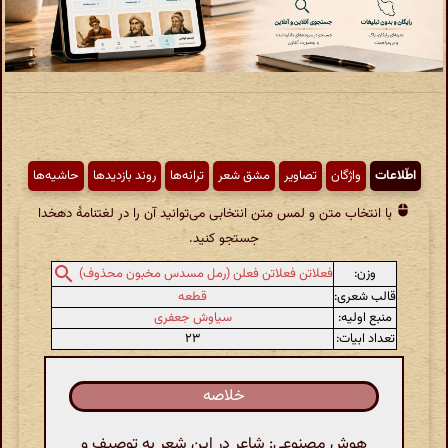
اطّلاعات
واژگان
تصاویر
مشق شعر
ترانه‌ها
روند بازدیدها
حاشیه‌ها
با انتخاب متن و لمس متن انتخابی می‌توانید آن را در لغتنامهٔ دهخدا
جستجو کنید.
وزن:
فعلاتن فعلاتن فعلن (رمل مسدس مخبون محذوف)
قالب شعری:
قطعه
منبع اولیه:
سیاوش جعفری
تعداد ابیات:
۲۳
خلاصه
هوش مصنوعی: شاعر در این شعر به توصیف و