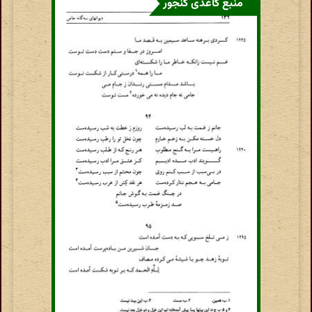
منبع کاغذی گنجور