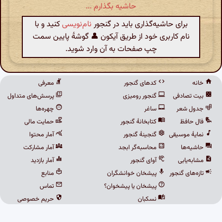
حاشیه بگذارم ...
برای حاشیه‌گذاری باید در گنجور
نام‌نویسی
کنید و با
نام کاربری خود از طریق آیکون 👤 گوشهٔ پایین سمت
چپ صفحات به آن وارد شوید.
خانه
کدهای گنجور
معرفی
بیت تصادفی
گنجور رومیزی
پرسش‌های متداول
جدول شعر
ساغر
چهره‌ها
فال حافظ
کتابخانهٔ گنجور
حمایت مالی
نمایهٔ موسیقی
گنجینهٔ گنجور
آمار محتوا
حاشیه‌ها
محاسبه‌گر ابجد
آمار مشارکت
مشابه‌یابی
آوای گنجور
آمار بازدید
تازه‌های گنجور
پیشخان خوانشگران
منابع
پیشخان یا پیشخوان؟
تماس
نسکبان
حریم خصوصی