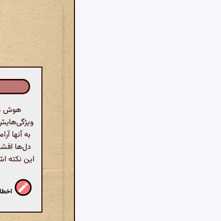
هوش مصن
ویژگی‌هایش
به آنها آر
دل‌ها افش
این نکته اش
اخطار