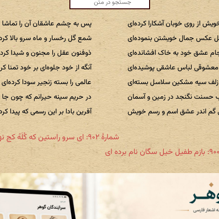
ش از روی خوبان آشکارا کرده‌ای
پس به چشم عاشقان آن را تماشا ک
گل عکس جمال خویشتن بنموده‌ای
شمع گل رخسار و ماه سرو بالا کرده
جام عشق خود به خاک افشانده‌ای
ذوفنون عقل را مجنون و شیدا کرده
معشوقی لباس عاشقی پوشیده‌ای
آنگه از خود جلوه‌ای بر خود تمنا کرد
ز زلف سیه مشکین سلاسل بسته‌ای
عالمی را بسته زنجیر سودا کرده‌ای
 حسنت نگنجد در زمین و آسمان
در حریم سینه حیرانم که چون جا ک
 گم اندر عشق اسم و رسم خویش
آفرین بادا بر این رسمی که پیدا کرد
شمارهٔ ۹۰۲: ای سرو راستین که کُلَهْ کج نهاده‌ای