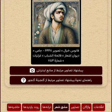
فانوس خیال » تصویر ۶۴۴۸ - جامی »
دیوان اشعار » فاتحة الشباب » غزلیات
» شمارهٔ ۷۵۴
پیشنهاد تصاویر مرتبط از منابع اینترنتی
راهنمای نحوهٔ پیشنهاد تصاویر مرتبط از گنجینهٔ گنجور
اطّلاعات
واژگان
تصاویر
مشق شعر
ترانه‌ها
روند بازدیدها
حاشیه‌ها