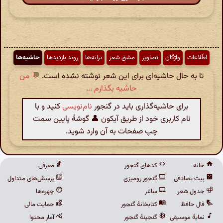
اطّلاعات
واژگان
تصاویر
مشق شعر
ترانه‌ها
روند بازدیدها
حاشیه‌ها
تا به حال حاشیه‌ای برای این شعر نوشته نشده است.
💬 من
حاشیه بگذارم ...
برای حاشیه‌گذاری باید در گنجور
نام‌نویسی
کنید و با
نام کاربری خود از طریق آیکون 👤 گوشهٔ پایین سمت
چپ صفحات به آن وارد شوید.
خانه
کدهای گنجور
معرفی
بیت تصادفی
گنجور رومیزی
پرسش‌های متداول
جدول شعر
ساغر
چهره‌ها
فال حافظ
کتابخانهٔ گنجور
حمایت مالی
نمایهٔ موسیقی
گنجینهٔ گنجور
آمار محتوا