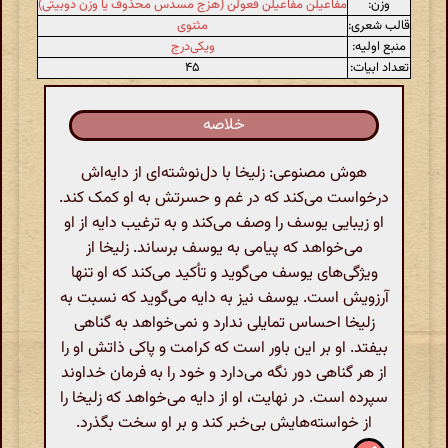
وزن:
مفاعیلن مفاعیلن فعولن (هزج مسدس محذوف یا وزن دوبیتی)
قالب شعری:
مثنوی
منبع اولیه:
ویکی‌درج
تعداد ابیات:
۴۵
خلاصه
هوش مصنوعی: زلیخا با دل‌نوشته‌ای از دایه‌اش
درخواست می‌کند که در غم و حسرتش به او کمک کند.
او زیبایی یوسف را وصف می‌کند و به ترغیب دایه از او
می‌خواهد که پیامی به یوسف برساند. زلیخا از
ویژگی‌های یوسف می‌گوید و تأکید می‌کند که او تنها
آرزویش است. یوسف نیز به دایه می‌گوید که نسبت به
زلیخا احساس تمایلی ندارد و نمی‌خواهد به گناهی
بیفتد. او بر این باور است که کرامت و پاکی ذاتش او را
از هر گناهی دور نگه می‌دارد و خود را به فرمان خداوند
سپرده است. در نهایت، او از دایه می‌خواهد که زلیخا را
از خواسته‌هایش بی‌خبر کند و بر او سخت بگذرد.