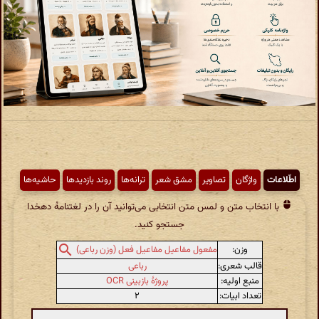
اطّلاعات
واژگان
تصاویر
مشق شعر
ترانه‌ها
روند بازدیدها
حاشیه‌ها
با انتخاب متن و لمس متن انتخابی می‌توانید آن را در لغتنامهٔ دهخدا
جستجو کنید.
وزن:
مفعول مفاعیل مفاعیل فعل (وزن رباعی)
قالب شعری:
رباعی
منبع اولیه:
پروژهٔ بازبینی OCR
تعداد ابیات:
۲