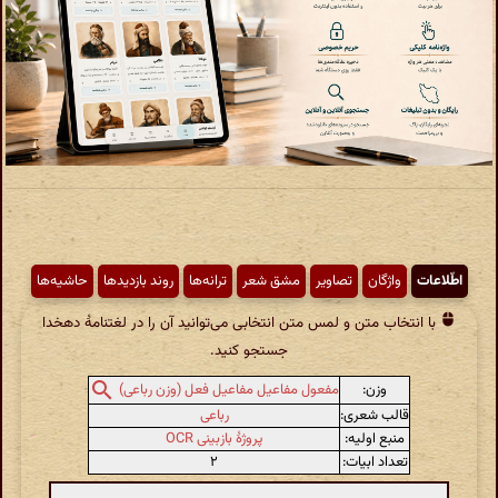
اطّلاعات
واژگان
تصاویر
مشق شعر
ترانه‌ها
روند بازدیدها
حاشیه‌ها
با انتخاب متن و لمس متن انتخابی می‌توانید آن را در لغتنامهٔ دهخدا
جستجو کنید.
وزن:
مفعول مفاعیل مفاعیل فعل (وزن رباعی)
قالب شعری:
رباعی
منبع اولیه:
پروژهٔ بازبینی OCR
تعداد ابیات:
۲