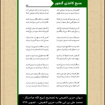
منبع کاغذی گنجور
دیوان حزین لاهیجی به تصحیح ذبیح الله صاحبکار -
محمد علی بن ابی طالب حزین لاهیجی - تصویر ۷۶۸