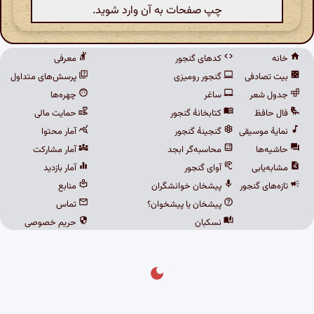
چپ صفحات به آن وارد شوید.
خانه
کدهای گنجور
معرفی
بیت تصادفی
گنجور رومیزی
پرسش‌های متداول
جدول شعر
ساغر
چهره‌ها
فال حافظ
کتابخانهٔ گنجور
حمایت مالی
نمایهٔ موسیقی
گنجینهٔ گنجور
آمار محتوا
حاشیه‌ها
محاسبه‌گر ابجد
آمار مشارکت
مشابه‌یابی
آوای گنجور
آمار بازدید
تازه‌های گنجور
پیشخان خوانشگران
منابع
پیشخان یا پیشخوان؟
تماس
نسکبان
حریم خصوصی