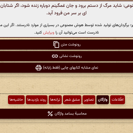
: شاید مرگ از دستم برود و جان غمگینم دوباره زنده شود، اگر شتابان 
ای بر سر من فرود آید.
:
برگردان‌های تولید شده توسط هوش مصنوعی در بسیاری از موارد نادرستند. اگر این مت
نادرست است می‌توانید آن را
ویرایش
کنید.
رونوشت متن
رونوشت نشانی
نمای مشابه کتابهای چاپی (فقط رایانه)
اطّلاعات
واژگان
تصاویر
مشق شعر
ترانه‌ها
روند بازدیدها
حاشیه‌ها
محاسبهٔ بسامد واژگان