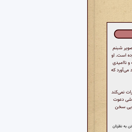
صویر شبنم
ده است. او
 و ناامیدی
 می‌آورد که
ات نمی‌کند
خوشی دعوت
دایی سخن
ن به نظرتان