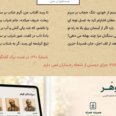
م از خودی، ننگ حجاب بر سرم
تا رسد آفتاب من، گرم عتاب بر س
 مغان اشارتم کرد به غسل توبه ای
ریخت حریف میکده، جام شراب بر
بارد اگر از آسمان برق بلا به راه تو
پا نکشم، که شد یکی آتش و آب بر
 سنگدل مرا چند بهانه می دهی؟
بادهٔ ناب در کفت، شور شراب بر س
هد از کف اجل، جان فسردهٔ حزین
تیغ کرشمه ای رسد، گر به شتاب ب
شمارهٔ ۶۹۰: در غمت ترک گفتگو کردم