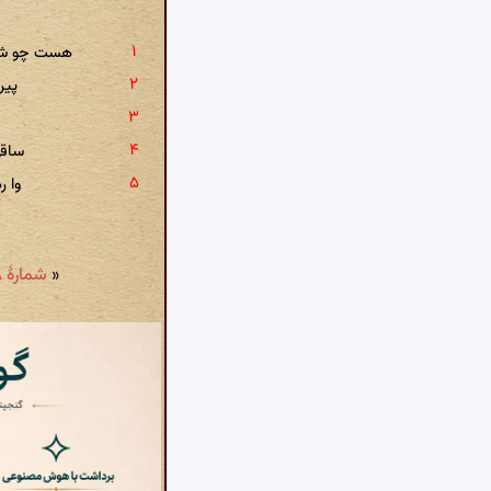
هست چو شبن
پیر
ساقی
وا ر
«
شمارهٔ ۶۸۸: جزای دوستی از شعله رخساران غمی دارم