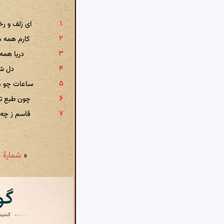
ای زلف و ر
کارم همه م
دریا همه
دل شا
ساعات چو م
چون طبع تو
قاسم ز چه 
«
شمارهٔ ۴۱۰: رندیم و عاشقیم و جهان سوز و جامه چاک