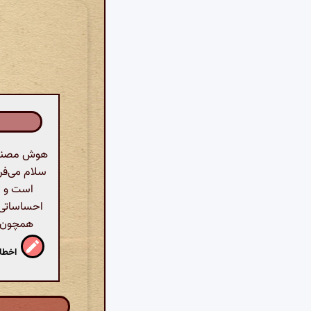
هوش مصنوعی
سلام می‌فر
است و د
احساساتی 
همچون م
اخطار