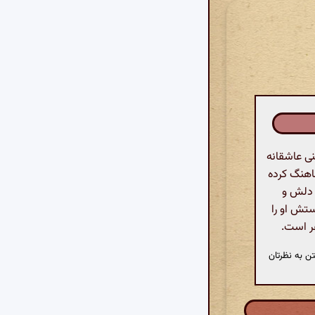
ی عاشقانه
اهنگ کرده
 دلش و
تش او را
ر است.
ن به نظرتان