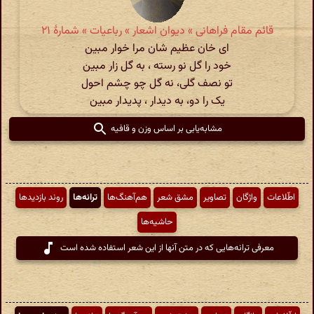
قائم مقام فراهانی » دیوان اشعار » رباعیات » شمارهٔ ۲۱
ای خان عظیم شان مرا خوار مبین
خود را گل نو رسته ، به گل زار مبین
تو نصف گلی، نه گل چو چشم احول
یک را دو، به دیدار ، پدیدار مبین
مشابه‌یابی بر اساس وزن و قافیه
اطّلاعات
واژگان
تصاویر
مشق شعر
هم‌آهنگ‌ها
ترانه‌ها
روند بازدیدها
حاشیه‌ها
معرفی ترانه‌هایی که در متن آنها از این شعر استفاده شده است