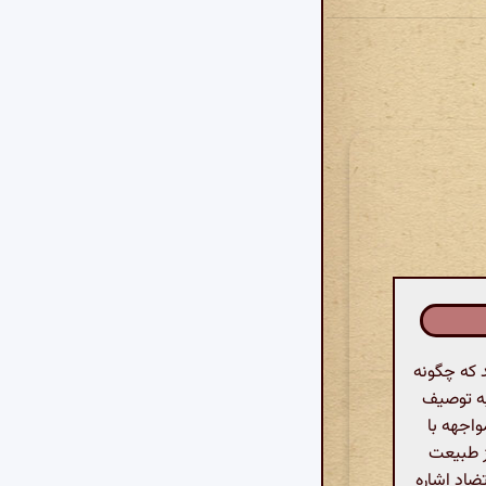
 که چگونه
به توصیف
اجهه با
از طبیعت
تضاد اشاره