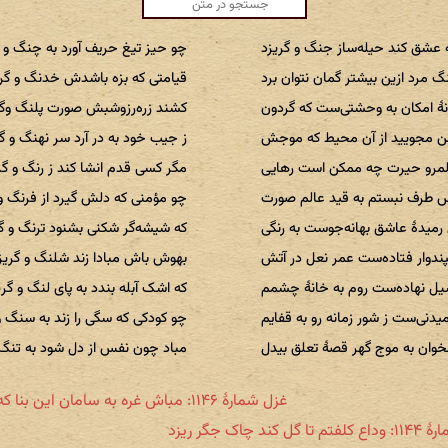
 عشق‌ کند حیله‌ساز جنگ و گریزد
چو حیز تیغ حریف آورد به چنگ و گ
نگ مرد ازین بیشتر گمان نتوان برد
قیامتی ‌که بزه باشدش خدنگ و گر
نهٔ امکان به و‌حشتی‌ست که گردون
کشند زره‌رزوشبش صورت پلنگ وگر
من مجویید از آن محیط که موجش
ز جیب خود به ‌در آرد سر نهنگ و گ
لمرو حیرت چه ممکن است رهایی
مگر کسی قدم انشا کند ز رنگ و گر
س طرف نبستم به قید عالم صورت
چو مؤمنی ‌که دلش ‌گیرد از فرنگ و
رمیدهٔ عاشق بهانه‌جوست به رنگی
که شیشه‌گر شکنی بشنود ترنگ و گ
ندوار فتاده‌ست عمر نعل در آتش
بهوش باش مبادا زند شلنگ و گریز
یل نهاده‌ست روم به خانهٔ چشمم
که اشک آبله بندد به پای لنگ و گری
یدنی‌ست ز شور زمانه رو به قفایم
چو کودکی‌ که سگی را زند به سنگ و
وان به موج ‌گهر قصهٔ تعلق بیدل
مباد چون نفس از دل شود به تنگ 
غزل شمارهٔ ۱۱۴۶: مباش غره به سامان این بنا که نریزد
ل‌ کند چاک جگر ریزد