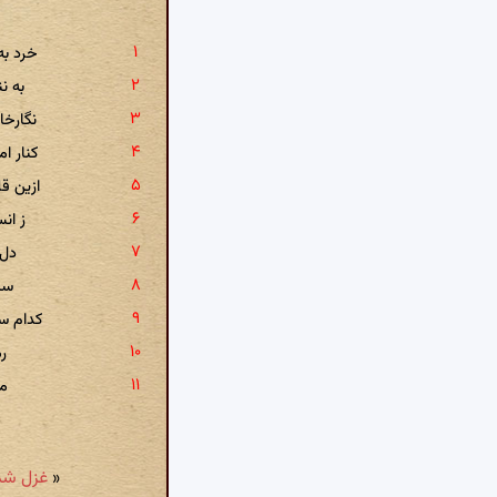
خرد به
به ن
نگارخا
کنار ا
ازین ق
ز ان
دل 
سپ
کدام س
رم
مخ
«
غزل شمارهٔ ۱۱۴۴: وداع‌ کلفتم تا گ