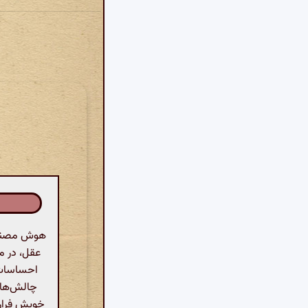
هوش مصنوعی
عقل، در م
احساسات 
چالش‌ها و
خویش فرار ک