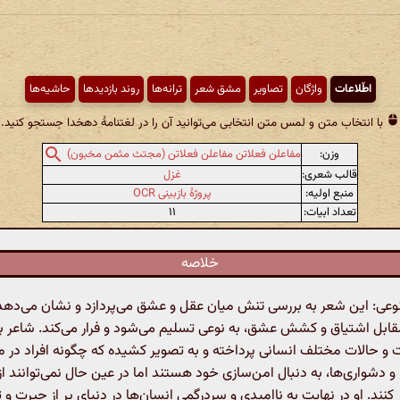
اطّلاعات
واژگان
تصاویر
مشق شعر
ترانه‌ها
روند بازدیدها
حاشیه‌ها
با انتخاب متن و لمس متن انتخابی می‌توانید آن را در لغتنامهٔ دهخدا جستجو کنید.
وزن:
مفاعلن فعلاتن مفاعلن فعلاتن (مجتث مثمن مخبون)
قالب شعری:
غزل
منبع اولیه:
پروژهٔ بازبینی OCR
تعداد ابیات:
۱۱
خلاصه
: این شعر به بررسی تنش میان عقل و عشق می‌پردازد و نشان می‌دهد
قابل اشتیاق و کشش عشق، به نوعی تسلیم می‌شود و فرار می‌کند. شاعر 
و حالات مختلف انسانی پرداخته و به تصویر کشیده که چگونه افراد در مو
 دشواری‌ها، به دنبال امن‌سازی خود هستند اما در عین حال نمی‌توانند 
نند. او در نهایت به ناامیدی و سردرگمی انسان‌ها در دنیای پر از حیرت و 