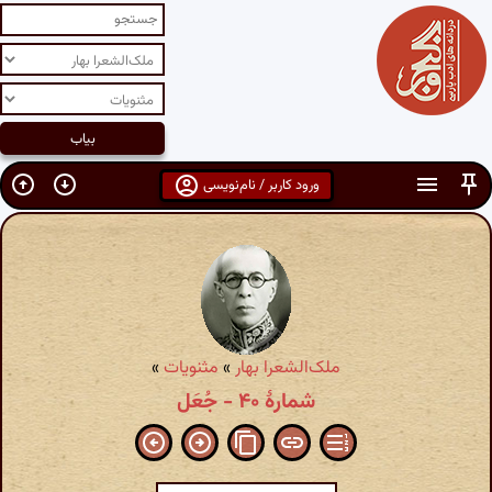
ورود کاربر / نام‌نویسی
ملک‌الشعرا بهار
»
مثنویات
»
شمارهٔ ۴۰ - جُعَل