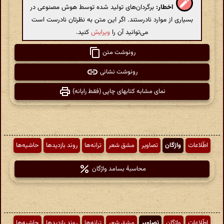
اخطار:
برگردان‌های تولید شده توسط هوش مصنوعی در
بسیاری از موارد نادرستند. اگر این متن به نظرتان نادرست است
می‌توانید آن را
ویرایش
کنید.
رونوشت متن
رونوشت نشانی
نمای مشابه کتابهای چاپی (فقط رایانه)
اطّلاعات
واژگان
تصاویر
مشق شعر
ترانه‌ها
روند بازدیدها
حاشیه‌ها
محاسبهٔ بسامد واژگان
اطّلاعات
واژگان
تصاویر
مشق شعر
ترانه‌ها
روند بازدیدها
حاشیه‌ها