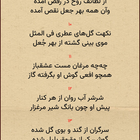
از لطائف روح در رقص آمده
وآن همه بهر جعل نقص آمده
نکهت گل‌های عطری فی المثل
موی بینی گشته از بهر جُعل
چه‌چه مرغان مست عشقباز
همچو افعی گوش او بگرفته گاز
شرشر آب روان از هر کنار
پیش او چون بانگ شیر مرغزار
سرگران از گند و بوی گل شده
گوش، کر از وق‌وق بلبل شده