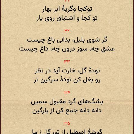
توکجا وگریهٔ ابر بهار
تو کجا و اشتیاق روی یار
گر شوی بلبل‌، بدانی باغ چیست
عشق‌ چه‌،‌ سوز درون‌ چه‌، داغ چیست
تودهٔ گل‌، خارت آید در نظر
رو بغل کن تودهٔ سرگین تر
پشگ‌های گرد مقبول سمین
دانه دانه جمع کن از پارگین
گوشهٔ اصطبل از تو، گل ز ما