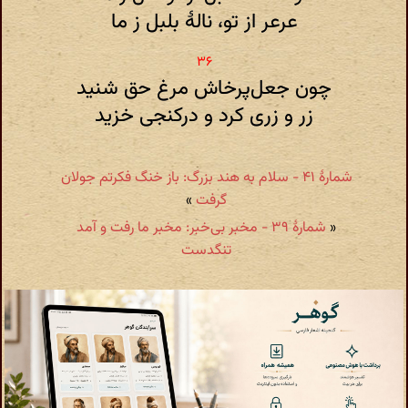
عرعر از تو، نالهٔ بلبل ز ما
چون جعل‌پرخاش مرغ حق شنید
زر و زری کرد و درکنجی خزید
شمارهٔ ۴۱ - سلام به هند بزرگ: باز خنگ فکرتم جولان
گرفت
»
«
شمارهٔ ۳۹ - مخبر بی‌خبر: مخبر ما رفت و آمد
تنگدست