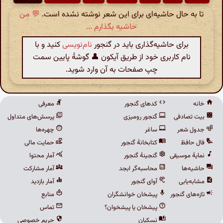
تا به حال حاشیه‌ای برای این شعر نوشته نشده است.
💬 من
حاشیه بگذارم ...
برای حاشیه‌گذاری باید در گنجور
نام‌نویسی
کنید و با
نام کاربری خود از طریق آیکون 👤 گوشهٔ پایین سمت
چپ صفحات به آن وارد شوید.
خانه
کدهای گنجور
معرفی
بیت تصادفی
گنجور رومیزی
پرسش‌های متداول
جدول شعر
ساغر
چهره‌ها
فال حافظ
کتابخانهٔ گنجور
حمایت مالی
نمایهٔ موسیقی
گنجینهٔ گنجور
آمار محتوا
حاشیه‌ها
محاسبه‌گر ابجد
آمار مشارکت
مشابه‌یابی
آوای گنجور
آمار بازدید
تازه‌های گنجور
پیشخان خوانشگران
منابع
پیشخان یا پیشخوان؟
تماس
نسکبان
حریم خصوصی