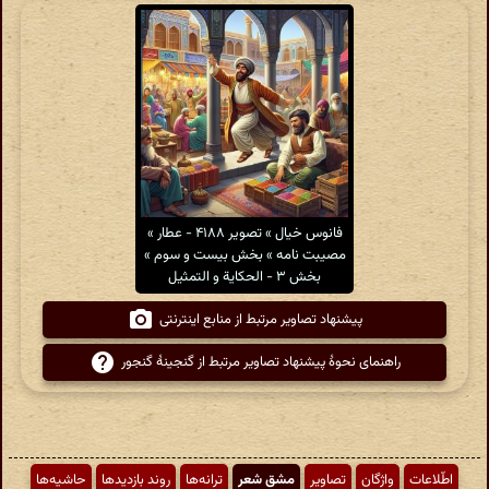
فانوس خیال » تصویر ۴۱۸۸ - عطار »
مصیبت نامه » بخش بیست و سوم »
بخش ۳ - الحكایة و التمثیل
پیشنهاد تصاویر مرتبط از منابع اینترنتی
راهنمای نحوهٔ پیشنهاد تصاویر مرتبط از گنجینهٔ گنجور
اطّلاعات
واژگان
تصاویر
مشق شعر
ترانه‌ها
روند بازدیدها
حاشیه‌ها