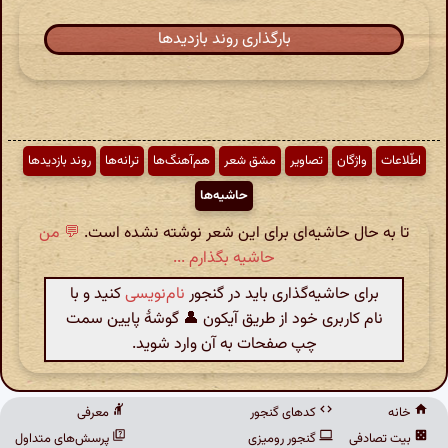
بارگذاری روند بازدیدها
اطّلاعات
واژگان
تصاویر
مشق شعر
هم‌آهنگ‌ها
ترانه‌ها
روند بازدیدها
حاشیه‌ها
تا به حال حاشیه‌ای برای این شعر نوشته نشده است.
💬 من
حاشیه بگذارم ...
برای حاشیه‌گذاری باید در گنجور
نام‌نویسی
کنید و با
نام کاربری خود از طریق آیکون 👤 گوشهٔ پایین سمت
چپ صفحات به آن وارد شوید.
خانه
کدهای گنجور
معرفی
بیت تصادفی
گنجور رومیزی
پرسش‌های متداول