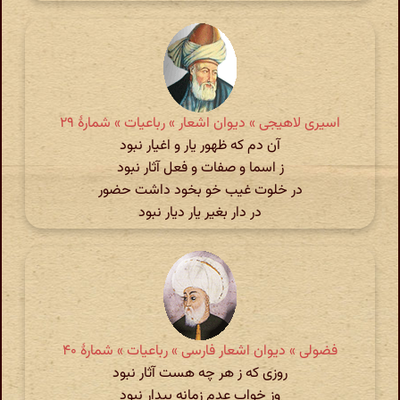
اسیری لاهیجی » دیوان اشعار » رباعیات » شمارهٔ ۲۹
آن دم که ظهور یار و اغیار نبود
ز اسما و صفات و فعل آثار نبود
در خلوت غیب خو بخود داشت حضور
در دار بغیر یار دیار نبود
فضولی » دیوان اشعار فارسی » رباعیات » شمارهٔ ۴۰
روزی که ز هر چه هست آثار نبود
وز خواب عدم زمانه بیدار نبود