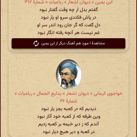
ابن یمین » دیوان اشعار » رباعیات » شمارهٔ ۳۱۲
گفتم بدل ار چه وقت گفتار نبود
در پاش فکندی سرو او یار نبود
دل گفت که گر جان رود اندر سر او
غم نیست هر آنچه رفته انگار نبود
مشاهدهٔ ۱ مورد هم آهنگ دیگر از ابن یمین
خواجوی کرمانی » دیوان اشعار » بدایع الجمال » رباعیات »
شمارهٔ ۲۶
دیدیم که در کعبه بجز یار نبود
وین طرفه که از کعبه خود آثار نبود
آندم که ز دیر خیمه بر کعبه زدیم
در کعبه و دیر هیچ دیار نبود