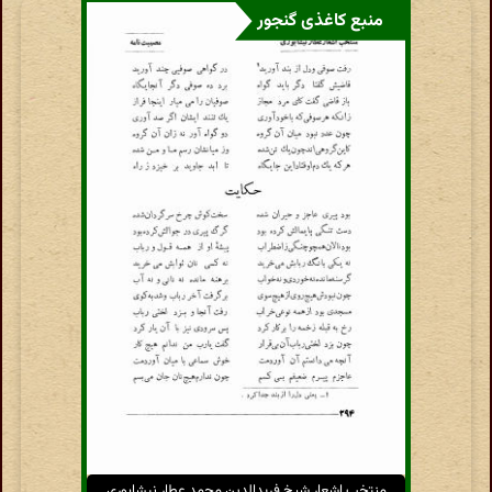
منبع کاغذی گنجور
منتخب اشعار شیخ فریدالدین محمد عطار نیشابوری