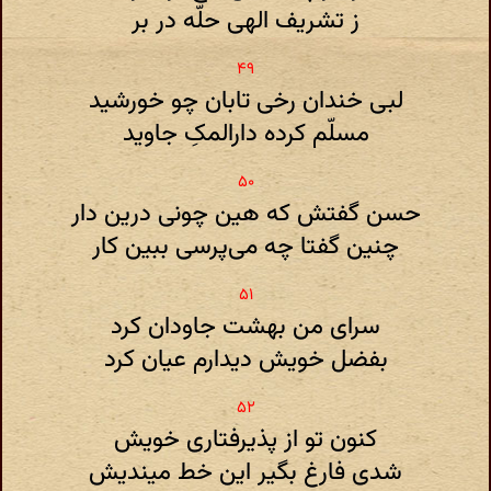
ز تشریف الهی حلّه در بر
لبی خندان رخی تابان چو خورشید
مسلّم کرده دارالمکِ جاوید
حسن گفتش که هین چونی درین دار
چنین گفتا چه می‌پرسی ببین کار
سرای من بهشت جاودان کرد
بفضل خویش دیدارم عیان کرد
کنون تو از پذیرفتاری خویش
شدی فارغ بگیر این خط میندیش