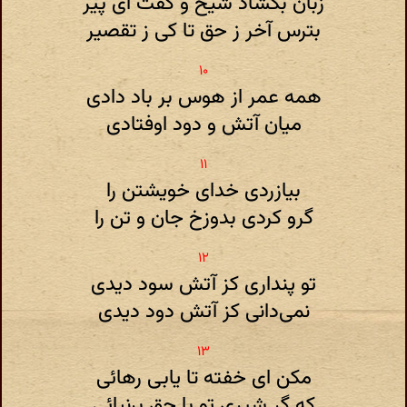
زبان بگشاد شیخ و گفت ای پیر
بترس آخر ز حق تا کی ز تقصیر
همه عمر از هوس بر باد دادی
میان آتش و دود اوفتادی
بیازردی خدای خویشتن را
گرو کردی بدوزخ جان و تن را
تو پنداری کز آتش سود دیدی
نمی‌دانی کز آتش دود دیدی
مکن ای خفته تا یابی رهائی
که گر شیری تو با حق برنیائی