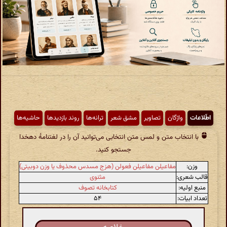
اطّلاعات
واژگان
تصاویر
مشق شعر
ترانه‌ها
روند بازدیدها
حاشیه‌ها
با انتخاب متن و لمس متن انتخابی می‌توانید آن را در لغتنامهٔ دهخدا
جستجو کنید.
وزن:
مفاعیلن مفاعیلن فعولن (هزج مسدس محذوف یا وزن دوبیتی)
قالب شعری:
مثنوی
منبع اولیه:
کتابخانه تصوف
تعداد ابیات:
۵۴