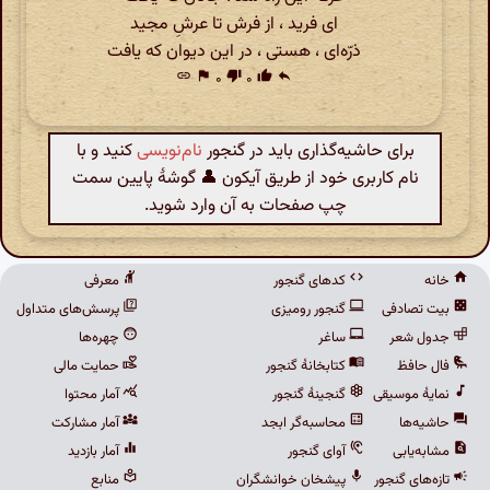
ای فرید ، از فرش تا عرشِ مجید
ذرّه‌ای ، هستی ، در این دیوان که یافت
link
flag
۰
thumb_down
۰
thumb_up
reply
برای حاشیه‌گذاری باید در گنجور
نام‌نویسی
کنید و با
نام کاربری خود از طریق آیکون 👤 گوشهٔ پایین سمت
چپ صفحات به آن وارد شوید.
خانه
کدهای گنجور
معرفی
بیت تصادفی
گنجور رومیزی
پرسش‌های متداول
جدول شعر
ساغر
چهره‌ها
فال حافظ
کتابخانهٔ گنجور
حمایت مالی
نمایهٔ موسیقی
گنجینهٔ گنجور
آمار محتوا
حاشیه‌ها
محاسبه‌گر ابجد
آمار مشارکت
مشابه‌یابی
آوای گنجور
آمار بازدید
تازه‌های گنجور
پیشخان خوانشگران
منابع