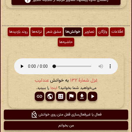
راهنمای نحوهٔ پیشنهاد تصاویر مرتبط از گنجینهٔ گنجور
اطّلاعات
واژگان
تصاویر
خوانش‌ها
مشق شعر
ترانه‌ها
روند بازدیدها
حاشیه‌ها
غزل شمارهٔ ۱۳۲
به خوانش
عندلیب
می‌خواهید شما بخوانید؟
اینجا
را ببینید.
فعال یا غیرفعال‌سازی قفل متن روی خوانش
من بخوانم