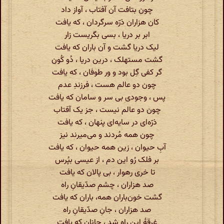
چون بتافت آن آفتاب ، آواز داد
کان هزاران ذرّه سرگردان ، که یافت
ابر بر دریا ، بسی بگریست زار
لیک دریا گشت و آن باران که یافت
گشت مستهلک ، درین دریا ، دُو کُون
گر کفی گِل بود و ور طوفان ، که یافت
چون دو عالم هست ، فرزندِ عدم
پس ، وجودی بی سر و سامان که یافت
چون دو عالم نیست ، جز یک آفتاب
ذرّه‌ای در سایه‌ای پنهان ، که یافت
چون همه مُردند و می‌میرند نیز
آبِ حیوان ، زین همه حیوان ، که یافت
بر فلک رُو این دم ، از عیسی بپُرس
تا خری رهوار ، بی پالان که یافت
صد هزاران ، چشمِ صدّیقانِ راه
گشت خون‌باران همه، باران که یافت
صد هزاران ، جانِ صدّیقانِ راه
غرقهٔ این راه شد ، جانان که یافت