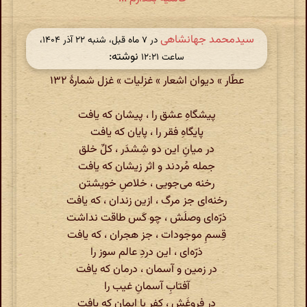
سیدمحمد جهانشاهی
در ‫۷ ماه قبل، شنبه ۲۲ آذر ۱۴۰۴،
نوشته:
ساعت ۱۲:۲۱
عطّار » دیوان اشعار » غزلیات » غزل شمارهٔ ۱۳۲
پیشگاهِ عشق را ، پیشان که یافت
پایگاهِ فقر را ، پایان که یافت
در میانِ این دو شِشدَر ، کلِّ خلق
جمله مُردند و اثر زیشان که یافت
رخنه می‌جویی ، خلاصِ خویشتن
رخنه‌ای جز مرگ ، ازین زندان ، که یافت
ذرّه‌ای وصلَش ، چو کَس طاقت نداشت
قِسمِ موجودات ، جز هجران ، که یافت
ذرّه‌ای ، این دردِ عالم سوز را
در زمین و آسمان ، درمان که یافت
آفتابِ آسمانِ غیب را
در فروغَش ، کفر با ایمان که یافت