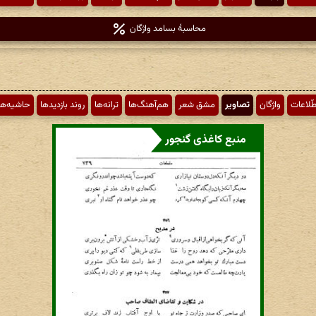
محاسبهٔ بسامد واژگان
طّلاعات
واژگان
تصاویر
مشق شعر
هم‌آهنگ‌ها
ترانه‌ها
روند بازدیدها
حاشیه‌ها
منبع کاغذی گنجور