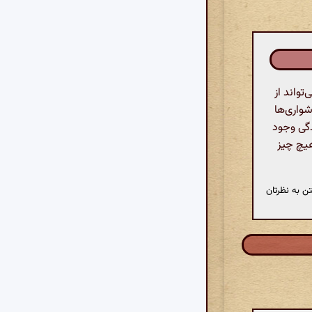
واند از
شواری‌ها
دگی وجود
هیچ چیز
ن به نظرتان