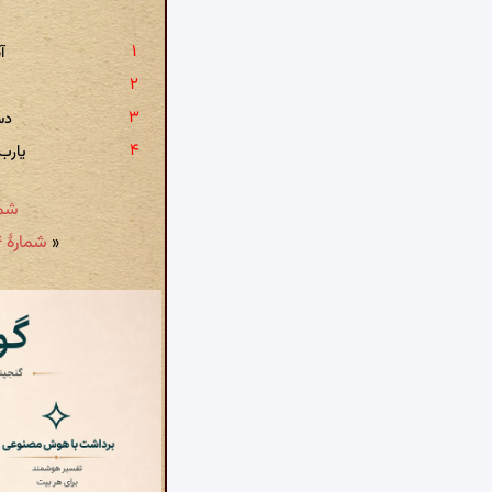
آ
دس
یارب
شمارهٔ ۴۵۶ - در شکایت و تقاضای
«
شمارهٔ ۴۵۴ - فی‌الموعظة: چهار چیزست آیین مردم هنری