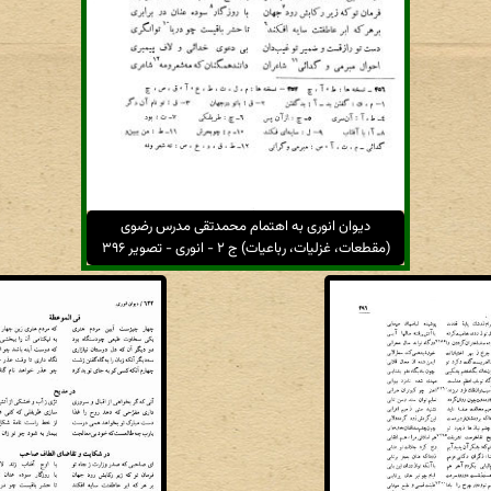
دیوان انوری به اهتمام محمدتقی مدرس رضوی
(مقطعات، غزلیات، رباعیات) ج ۲ - انوری - تصویر ۳۹۶