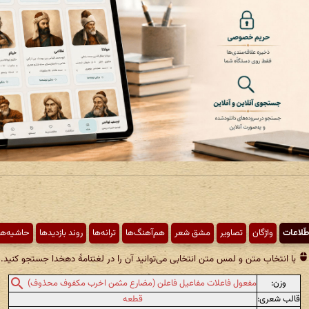
طّلاعات
واژگان
تصاویر
مشق شعر
هم‌آهنگ‌ها
ترانه‌ها
روند بازدیدها
حاشیه‌ها
با انتخاب متن و لمس متن انتخابی می‌توانید آن را در لغتنامهٔ دهخدا جستجو کنید.
وزن:
مفعول فاعلات مفاعیل فاعلن (مضارع مثمن اخرب مکفوف محذوف)
قالب شعری:
قطعه