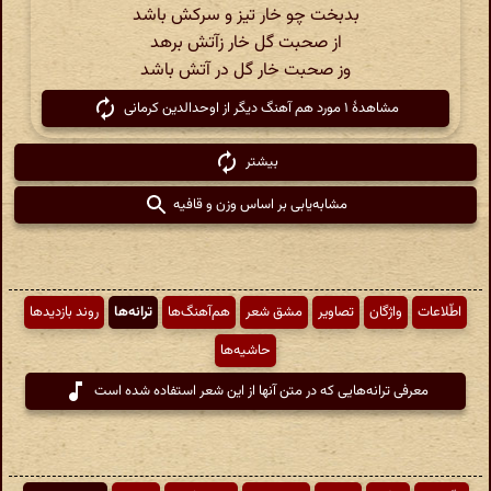
بدبخت چو خار تیز و سرکش باشد
از صحبت گل خار زآتش برهد
وز صحبت خار گل در آتش باشد
مشاهدهٔ ۱ مورد هم آهنگ دیگر از اوحدالدین کرمانی
بیشتر
مشابه‌یابی بر اساس وزن و قافیه
اطّلاعات
واژگان
تصاویر
مشق شعر
هم‌آهنگ‌ها
ترانه‌ها
روند بازدیدها
حاشیه‌ها
معرفی ترانه‌هایی که در متن آنها از این شعر استفاده شده است