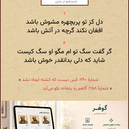
دل کز تو پریچهره مشوش باشد
افغان نکند گرچه در آتش باشد
گر گفت سگ تو ام مگو او سگ کیست
شاید که دلی بدانقدر خوش باشد
شمارهٔ ۲۶۰: کس نیست که کشته ایماه نشد
»
«
شمارهٔ ۲۵۸: گاهم ره بتخانه نکو می‌آید