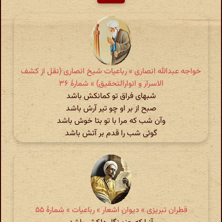
خواجه عبدالله انصاری » رباعیات شیخ انصاری (نقل از کشف
الاسرار و انوارالتحقیق) » شمارهٔ ۳۶
شبهای فراق تو کمانکش باشد
صبح از بر او چو تیر آرش باشد
وآن شب که مرا با تو بتا خوش باشد
گوئی شب را قدم بر آتش باشد
قطران تبریزی » دیوان اشعار » رباعیات » شمارهٔ ۵۵