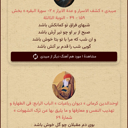
میبدی » کشف الاسرار و عدة الابرار » ۲- سورة البقره‏ » بخش
۱۵۹ - ۴۹ - النوبة الثالثة
شبهای فراق تو کمانکش باشد
صبح از بر او چو تیر آرش باشد
و ان شب که مرا با تو بتا خوش باشد
گویی شب را قدم بر آتش باشد
مشاهدهٔ ۱ مورد هم آهنگ دیگر از میبدی
اوحدالدین کرمانی » دیوان رباعیات » الباب الرابع: فی الطهارة و
تهذیب النفس و معارفها و ما یلیق بها عن ترک الشهوات »
شمارهٔ ۶۹
بوی دم مقبلان چو گل خوش باشد