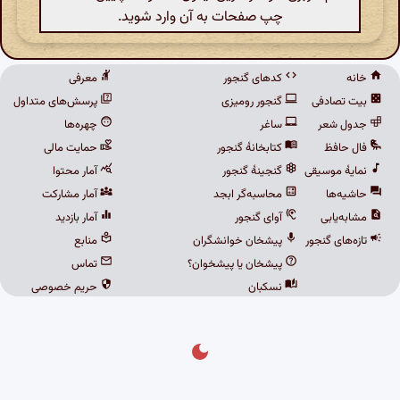
چپ صفحات به آن وارد شوید.
خانه
کدهای گنجور
معرفی
بیت تصادفی
گنجور رومیزی
پرسش‌های متداول
جدول شعر
ساغر
چهره‌ها
فال حافظ
کتابخانهٔ گنجور
حمایت مالی
نمایهٔ موسیقی
گنجینهٔ گنجور
آمار محتوا
حاشیه‌ها
محاسبه‌گر ابجد
آمار مشارکت
مشابه‌یابی
آوای گنجور
آمار بازدید
تازه‌های گنجور
پیشخان خوانشگران
منابع
پیشخان یا پیشخوان؟
تماس
نسکبان
حریم خصوصی