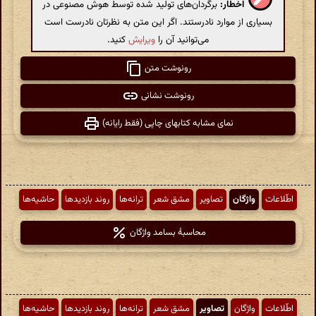
اخطار:
برگردان‌های تولید شده توسط هوش مصنوعی در
بسیاری از موارد نادرستند. اگر این متن به نظرتان نادرست است
می‌توانید آن را
ویرایش
کنید.
رونوشت متن
رونوشت نشانی
نمای مشابه کتابهای چاپی (فقط رایانه)
اطّلاعات
واژگان
تصاویر
مشق شعر
ترانه‌ها
روند بازدیدها
حاشیه‌ها
محاسبهٔ بسامد واژگان
اطّلاعات
واژگان
تصاویر
مشق شعر
ترانه‌ها
روند بازدیدها
حاشیه‌ها