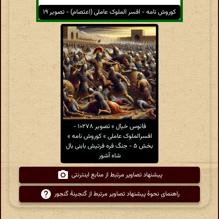
کوروش نامه - افسر الملوک عاملی (اعتصام) - تصویر ۱۹
فانوس خیال » تصویر ۱۰۲۷۸ -
افسرالملوک عاملی » کوروش نامه »
بخش ۵ - جنگ فره فرتیش بابنی بال
شاه آشور
پیشنهاد تصاویر مرتبط از منابع اینترنتی
راهنمای نحوهٔ پیشنهاد تصاویر مرتبط از گنجینهٔ گنجور