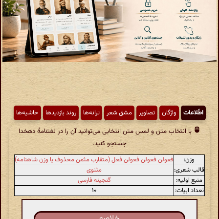
اطّلاعات
واژگان
تصاویر
مشق شعر
ترانه‌ها
روند بازدیدها
حاشیه‌ها
با انتخاب متن و لمس متن انتخابی می‌توانید آن را در لغتنامهٔ دهخدا
جستجو کنید.
وزن:
فعولن فعولن فعولن فعل (متقارب مثمن محذوف یا وزن شاهنامه)
قالب شعری:
مثنوی
منبع اولیه:
گنجینه فارسی
تعداد ابیات:
۱۰
خلاصه