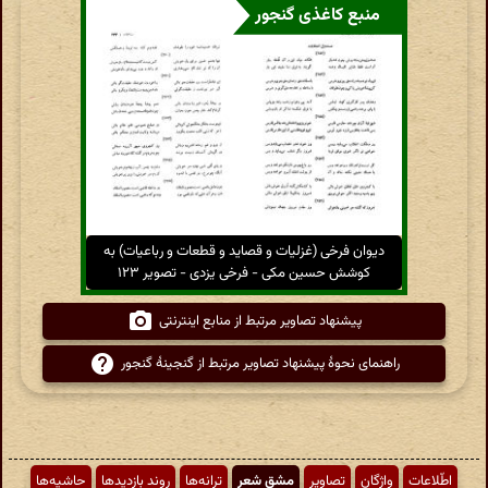
منبع کاغذی گنجور
دیوان فرخی (غزلیات و قصاید و قطعات و رباعیات) به
کوشش حسین مکی - فرخی یزدی - تصویر ۱۲۳
پیشنهاد تصاویر مرتبط از منابع اینترنتی
راهنمای نحوهٔ پیشنهاد تصاویر مرتبط از گنجینهٔ گنجور
اطّلاعات
واژگان
تصاویر
مشق شعر
ترانه‌ها
روند بازدیدها
حاشیه‌ها