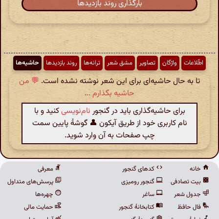
بارگذاری روند بازدیدها
اطّلاعات
واژگان
تصاویر
مشق شعر
ترانه‌ها
روند بازدیدها
حاشیه‌ها
تا به حال حاشیه‌ای برای این شعر نوشته نشده است.
💬 من
حاشیه بگذارم ...
برای حاشیه‌گذاری باید در گنجور
نام‌نویسی
کنید و با
نام کاربری خود از طریق آیکون 👤 گوشهٔ پایین سمت
چپ صفحات به آن وارد شوید.
خانه
کدهای گنجور
معرفی
بیت تصادفی
گنجور رومیزی
پرسش‌های متداول
جدول شعر
ساغر
چهره‌ها
فال حافظ
کتابخانهٔ گنجور
حمایت مالی