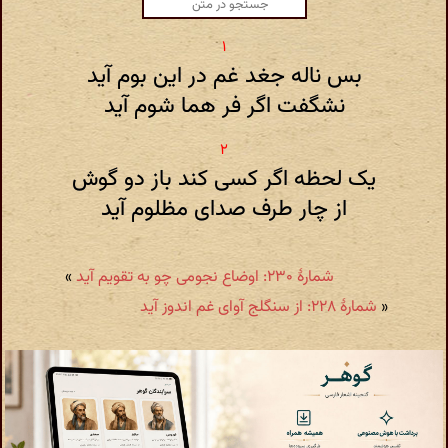
بس ناله جغد غم در این بوم آید
نشگفت اگر فر هما شوم آید
یک لحظه اگر کسی کند باز دو گوش
از چار طرف صدای مظلوم آید
شمارهٔ ۲۳۰: اوضاع نجومی چو به تقویم آید
»
«
شمارهٔ ۲۲۸: از سنگلج آوای غم اندوز آید