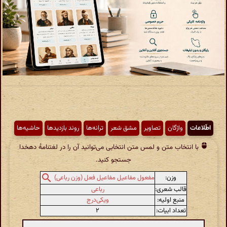
اطّلاعات
واژگان
تصاویر
مشق شعر
ترانه‌ها
روند بازدیدها
حاشیه‌ها
با انتخاب متن و لمس متن انتخابی می‌توانید آن را در لغتنامهٔ دهخدا
جستجو کنید.
وزن:
مفعول مفاعیل مفاعیل فعل (وزن رباعی)
قالب شعری:
رباعی
منبع اولیه:
ویکی‌درج
تعداد ابیات:
۲